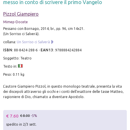
messo in conto di scrivere il primo Vangelo
Pizzol Giampiero
Mimep-Docete
Pessano con Bornago, 2014; br., pp. 96, cm 14x21.
(Un Sorriso ci Salverà).
collana:
Un Sorriso ci Salverà
ISBN
:
88-8424-288-6
-
EAN13
:
9788884242884
Soggetto: Teatro
Testo in:
Peso: 0.11 kg
L'autore Giampiero Pizzol, in questo monologo teatrale, presenta la vita
dei discepoli attraverso gli occhi e i conti dell'esattore delle tasse Matteo,
ragioniere di Dio, chiamato a diventare Apostolo.
€ 7.60
€ 8.00
-5%
spedito in 2/3 sett.