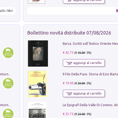
utti i libri
Bollettino novità distribuite 07/08/2026
€ 42.75
(€
45.00
- 5%)
aggiungi al carrello
Ruderi delle ville Romano Sabine nei dintorni di Poggio Mirteto. Illustrati dal dott.re prof.re cav.re Ercole Nardi regio ispettore degli scavi e monumenti. Anno 1885. Tavole e studio. Con 25 tavole fuori testo in cartella editoriale
€ 19.00
(€
20.00
- 5%)
aggiungi al carrello
Ruderi delle ville Romano Sabine nei dintorni di Poggio Mirteto. Illustrati dal dott.re prof.re cav.re Ercole Nardi regio ispettore degli scavi e monumenti. Anno 1885
€ 23.75
(€
25.00
- 5%)