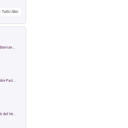
Tutti i libri
Byrsa. Scritti sull''Antico Oriente Mediterraneo. 45-46/2024
Il Filo Della Pace. Storia di Ezio Bartalini Pacifista
Le Epigrafi Della Valle Di Comino. Atti del Ventesimo Convegno Epigrafico Cominese