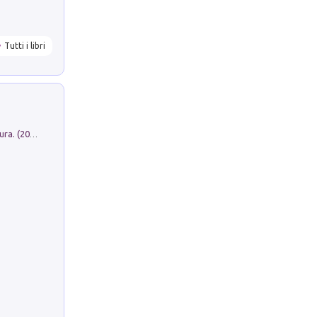
Tutti i libri
Dromos. Libro periodico di architettura. (2026). Vol. 15: Post-model