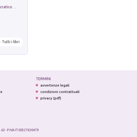
La comparsa. Perché il partito democratico non è mai nato
Tutti i libri
TERMINI
avvertenze legali
ne
condizioni contrattuali
privacy (pdf)
.62 - P.IVA IT 00527630479