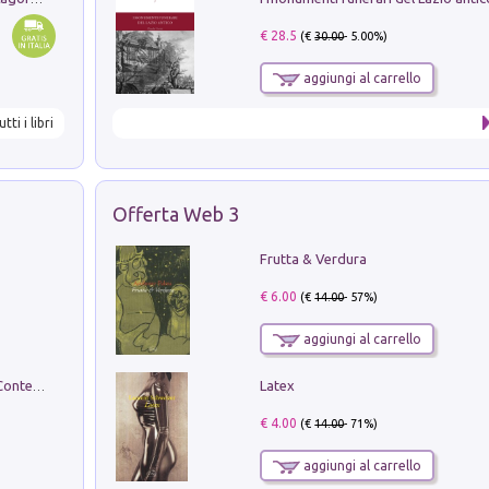
€ 28.5
(€
30.00
- 5.00%)
aggiungi al carrello
utti i libri
Offerta Web 3
Frutta & Verdura
€ 6.00
(€
14.00
- 57%)
aggiungi al carrello
Latex
in alto! Livello A1. Con CD-Audio. Con Contenuto digitale per accesso on line
€ 4.00
(€
14.00
- 71%)
aggiungi al carrello