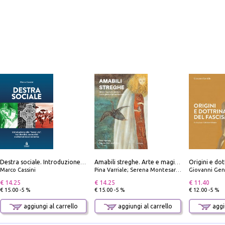
Origini e dot
Destra sociale. Introduzione alla «terza via», tra identità, comunità e alternativa al sistema
Amabili streghe. Arte e magie di Leonora Carrington e Remedios Varo
Marco Cassini
Pina Varriale; Serena Montesarchio
Giovanni Gen
€ 14.25
€ 14.25
€ 11.40
€ 15.00 -5 %
€ 15.00 -5 %
€ 12.00 -5 %
aggiungi al carrello
aggiungi al carrello
aggiu