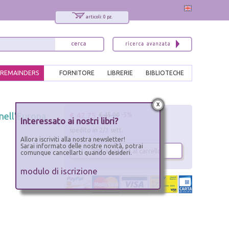
articoli: 0 pz.
REMAINDERS
FORNITORE
LIBRERIE
BIBLIOTECHE
x
€ 42.75
 nell'Europa
€ 45.00
-5%
Interessato ai nostri libri?
spedito in 2/3 sett.
Allora iscriviti alla nostra newsletter!
Sarai informato delle nostre novità, potrai
aggiungi al carrello
comunque cancellarti quando desideri.
modulo di iscrizione