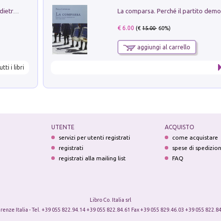
Conte e Mattarella. Sul palcoscenico e dietro le quinte del Quirinale. Un racconto sulle istituzioni
€ 6.00
(€
15.00
- 60%)
aggiungi al carrello
utti i libri
UTENTE
ACQUISTO
servizi per utenti registrati
come acquistare
registrati
spese di spedizio
registrati alla mailing list
FAQ
Libro Co. Italia srl
irenze Italia - Tel. +39 055 822.94.14 +39 055 822.84.61 Fax +39 055 829.46.03 +39 055 822.84