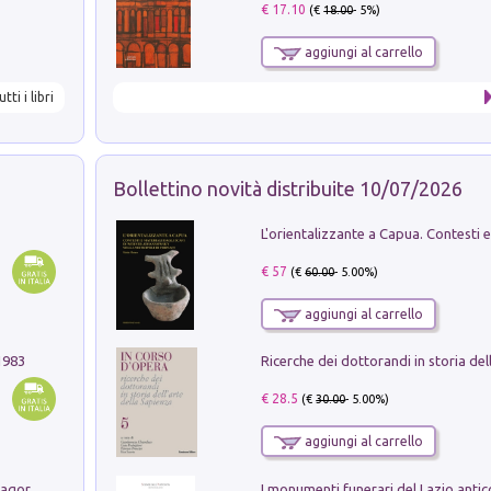
€ 17.10
(€
18.00
- 5%)
aggiungi al carrello
utti i libri
Bollettino novità distribuite 10/07/2026
€ 57
(€
60.00
- 5.00%)
aggiungi al carrello
1983
€ 28.5
(€
30.00
- 5.00%)
aggiungi al carrello
Pastori. Sguardi contemporanei tra il Lagorai e la pianura. Ediz. illustrata