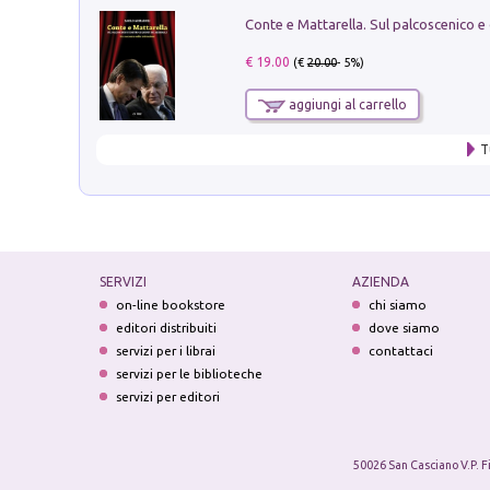
€ 19.00
(€
20.00
- 5%)
aggiungi al carrello
T
SERVIZI
AZIENDA
on-line bookstore
chi siamo
editori distribuiti
dove siamo
servizi per i librai
contattaci
servizi per le biblioteche
servizi per editori
50026 San Casciano V.P. F