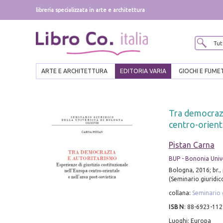
libreria specializzata in arte e architettura
ARTE E ARCHITETTURA
EDITORIA VARIA
GIOCHI E FUME
Tra democrazi
centro-orienta
Pistan Carna
BUP - Bononia Unive
Bologna, 2016; br., 
(Seminario giuridico
collana:
Seminario g
ISBN
:
88-6923-112
Luoghi: Europa