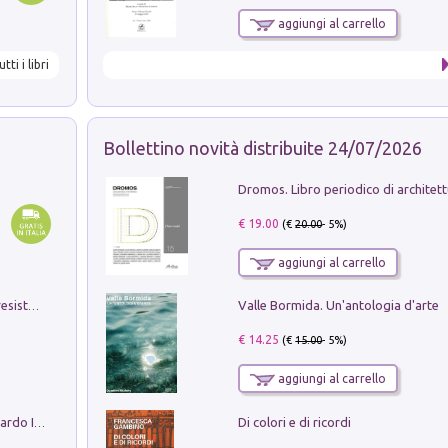
aggiungi al carrello
utti i libri
Bollettino novità distribuite 24/07/2026
€ 19.00
(€
20.00
- 5%)
aggiungi al carrello
Valle Bormida. Un'antologia d'arte
Memorial Santa Giulia. Sculture per la resistenza Monchio di Palagano
€ 14.25
(€
15.00
- 5%)
aggiungi al carrello
Di colori e di ricordi
Sofiana. In Sicilia centro-meridionale (tardo III-metà IX secolo d.C.): dall'agro-town tardo-imperiale al villaggio medio-bizantino. Nuova ediz.