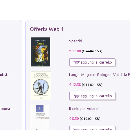
Offerta Web 1
Specchi
€ 17.00
(€
20.00
- 15%)
aggiungi al carrello
Pietro Bellotti Detto Canaletty. Un Vedutista Veneziano nella Francia dell'Ancien Régime
€ 12.58
(€
14.80
- 15%)
aggiungi al carrello
Il cielo per volare
La seduzione del gusto con Pipero & Monosilio
€ 8.50
(€
10.00
- 15%)
aggiungi al carrello