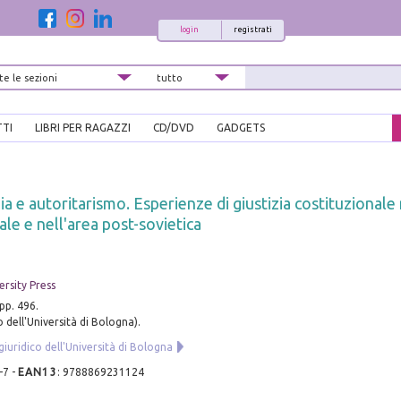
login
registrati
TTI
LIBRI PER RAGAZZI
CD/DVD
GADGETS
a e autoritarismo. Esperienze di giustizia costituzionale
le e nell'area post-sovietica
rsity Press
pp. 496.
 dell'Università di Bologna).
iuridico dell'Università di Bologna
-7
-
EAN13
:
9788869231124