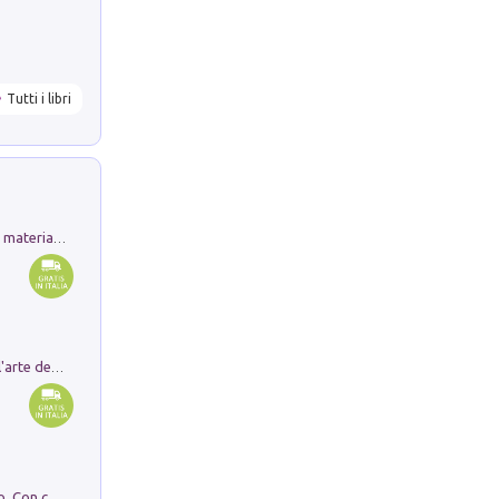
Tutti i libri
L'orientalizzante a Capua. Contesti e materiali dagli scavi di Werner Johannowsky nella necropoli di Fornaci. Nuova ediz.
Ricerche dei dottorandi in storia dell'arte della Sapienza
I monumenti funerari del Lazio antico. Con cartella con tavole