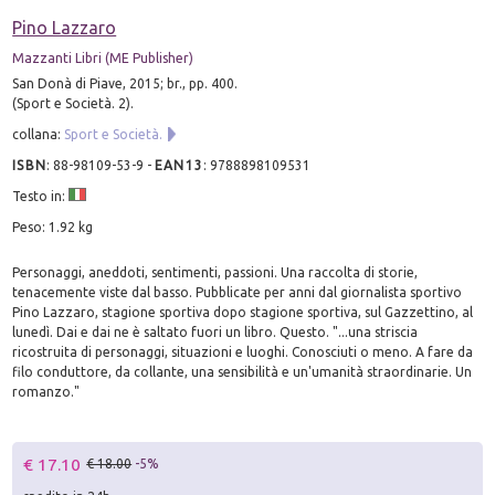
Pino Lazzaro
Mazzanti Libri (ME Publisher)
San Donà di Piave, 2015; br., pp. 400.
(Sport e Società. 2).
collana:
Sport e Società.
ISBN
:
88-98109-53-9
-
EAN13
:
9788898109531
Testo in:
Peso: 1.92 kg
Personaggi, aneddoti, sentimenti, passioni. Una raccolta di storie,
tenacemente viste dal basso. Pubblicate per anni dal giornalista sportivo
Pino Lazzaro, stagione sportiva dopo stagione sportiva, sul Gazzettino, al
lunedì. Dai e dai ne è saltato fuori un libro. Questo. "...una striscia
ricostruita di personaggi, situazioni e luoghi. Conosciuti o meno. A fare da
filo conduttore, da collante, una sensibilità e un'umanità straordinarie. Un
romanzo."
€ 17.10
€ 18.00
-5%