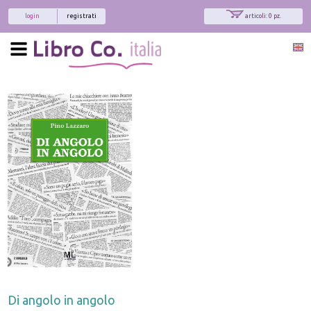
login
registrati
articoli: 0 pz.
Di angolo in angolo