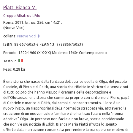
Piatti Bianca M.
Gruppo Albatros Il Filo
Roma, 2011; br., pp. 256, cm 14x21.
(Nuove Voci).
collana:
Nuove Voci
ISBN
:
88-567-5053-8
-
EAN13
:
9788856750539
Periodo: 1800-1960 (XIX-XX) Moderno,1960- Contemporaneo
Testo in:
Peso: 0.28 kg
È una storia che nasce dalla fantasia dell'autrice quella di Olga, del piccolo
Gabriele, di Piero e di Edith, una storia che riflette in sé ricordi e sensazioni
di tutti coloro che hanno vissuto il dramma della deportazione e
dell'Olocausto, una storia che comincia proprio con il ritorno di Piero, papà
di Gabriele e marito di Edith, dai campi di concentramento. Il loro è un
nuovo inizio, un riappropriarsi della normalità strappata via, attraverso la
creazione di un nuovo nucleo familiare che ha il suo fulcro nella "nonna
adottiva" Olga. Un percorso non facile e non breve, specie considerando
che non v'è più notizia di Edith. Bianca Maria Piatti sfrutta lo spunto
offerto dalla narrazione romanzata per rendere la sua opera un motivo di