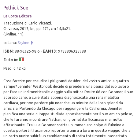
Pethick Sue
La Corte Editore
Traduzione di Carlo Vicenzi.
Chivasso, 2017; br., pp. 271, cm 14,5x21.
(Skyline. 11).
collana:
Skyline
ISBN
:
88-96325-98-6
-
EAN13
:
9788896325988
Testo in:
Peso: 0.42 kg
Cosa fareste per esaudire i più grandi desideri del vostro amico a quattro
zampe? Jennifer Westbrook decide di prendersi una pausa dal suo lavoro
per fare un indimenticabile viaggio sulla mitica Route 66 con Boomer, il suo
adorato cane, a cui è stata appena diagnosticata una rara malattia
cardiaca, per non perdere più neanche un minuto della loro splendida
amicizia. Partendo da Chicago per raggiungere la California, Jennifer
pianifica una serie di tappe studiate appositamente per il suo amico peloso,
che le faranno incontrare Nathan, un giornalista ficcanaso ma molto
affascinante. Tra lui e Boomer scatta un immediato colpo di fulmine e
questo porterà il fascinoso reporter a unirsi a loro in questo viaggio che a
un certo punto subirà un cambiamento di rotta totalmente inaspettato.