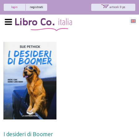
login
registrati
articoli: 0 pz.
I desideri di Boomer