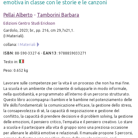
emotiva in classe con le storie e le canzoni
Pellai Alberto
-
Tamborini Barbara
Edizioni Centro Studi Erickson
Gardolo, 2023; br., pp. 216, cm 29,7x21,1.
(I Materiali).
collana:
I Materiali
ISBN
:
88-590-3327-6
-
EAN13
:
9788859033271
Testo in:
Peso: 0.652 kg
Lavorare sulle competenze per la vita è un processo che non ha mai fine.
La scuola è un ambiente che consente di svilupparle in modo informale,
nella quotidianità, e programmato all'interno di un percorso strutturato.
Questo libro accompagna i bambini e le bambine nel potenziamento delle
life skills fondamentali: la comunicazione efficace, la gestione dello stress,
la consapevolezza di sé, la capacità di negoziazione e gestione del
conflitto, la capacità di prendere decisioni e di problem solving, la gestione
delle emozioni, il pensiero critico, l'empatia e il pensiero creativo. Lo stare
a scuola e il partecipare alla vita di gruppo sono una preziosa occasione
per allenare le abilità emotive e relazionali. Il manuale propone 5 percorsi,