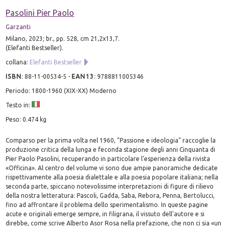
Pasolini Pier Paolo
Garzanti
Milano, 2023; br., pp. 528, cm 21,2x13,7.
(Elefanti Bestseller).
collana:
Elefanti Bestseller
ISBN
:
88-11-00534-5
-
EAN13
:
9788811005346
Periodo: 1800-1960 (XIX-XX) Moderno
Testo in:
Peso: 0.474 kg
Comparso per la prima volta nel 1960, "Passione e ideologia" raccoglie la
produzione critica della lunga e feconda stagione degli anni Cinquanta di
Pier Paolo Pasolini, recuperando in particolare l'esperienza della rivista
«Officina». Al centro del volume vi sono due ampie panoramiche dedicate
rispettivamente alla poesia dialettale e alla poesia popolare italiana; nella
seconda parte, spiccano notevolissime interpretazioni di figure di rilievo
della nostra letteratura: Pascoli, Gadda, Saba, Rebora, Penna, Bertolucci,
fino ad affrontare il problema dello sperimentalismo. In queste pagine
acute e originali emerge sempre, in filigrana, il vissuto dell'autore e si
direbbe, come scrive Alberto Asor Rosa nella prefazione, che non ci sia «un