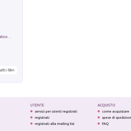
La comparsa. Perché il partito democratico non è mai nato
utti i libri
UTENTE
ACQUISTO
servizi per utenti registrati
come acquistare
registrati
spese di spedizio
registrati alla mailing list
FAQ