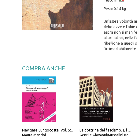
Testo in:
Peso: 0.14 kg
Un'aspra volontà a
debolezze e fobie c
aspra non si manifes
allucinatori, nella
ribellione a quegli 
"irrimediabilmente r
COMPRA ANCHE
Navigare Lungocosta. Vol. 5: Corsica e Sardegna
La dottrina del fascismo. E i documenti ufficiali dal 1919 al 1945
Mauro Mancini
Gentile Giovanni;Mussolini Benito