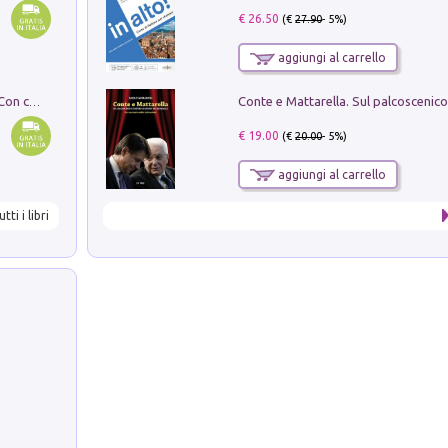
€ 26.50
(€
27.90
- 5%)
aggiungi al carrello
I monumenti funerari del Lazio antico. Con cartella con tavole
€ 19.00
(€
20.00
- 5%)
aggiungi al carrello
utti i libri