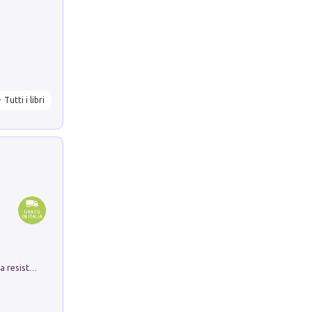
Tutti i libri
Memorial Santa Giulia. Sculture per la resistenza Monchio di Palagano