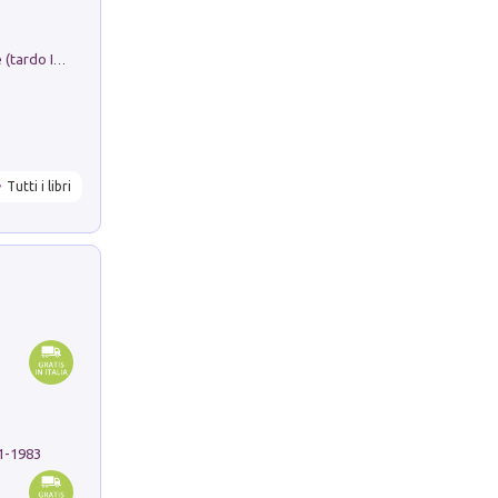
Sofiana. In Sicilia centro-meridionale (tardo III-metà IX secolo d.C.): dall'agro-town tardo-imperiale al villaggio medio-bizantino. Nuova ediz.
Tutti i libri
91-1983