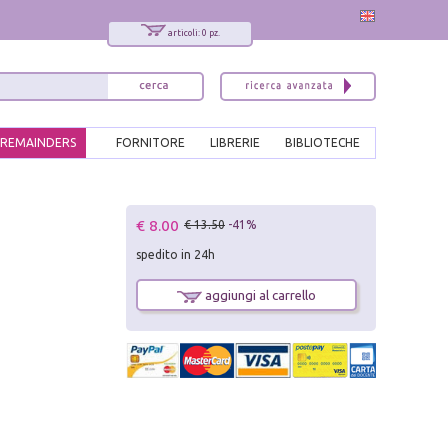
articoli: 0 pz.
REMAINDERS
FORNITORE
LIBRERIE
BIBLIOTECHE
x
€ 8.00
€ 13.50
-41%
Interessato ai nostri libri?
spedito in 24h
Allora iscriviti alla nostra newsletter!
Sarai informato delle nostre novità, potrai
aggiungi al carrello
comunque cancellarti quando desideri.
modulo di iscrizione