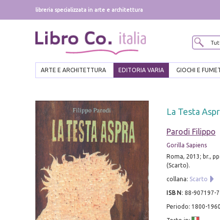
libreria specializzata in arte e architettura
ARTE E ARCHITETTURA
EDITORIA VARIA
GIOCHI E FUME
La Testa Asp
Parodi Filippo
Gorilla Sapiens
Roma, 2013; br., pp
(Scarto).
collana:
Scarto
ISBN
:
88-907197-7
Periodo: 1800-196