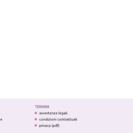
TERMINI
avvertenze legali
ne
condizioni contrattuali
privacy (pdf)