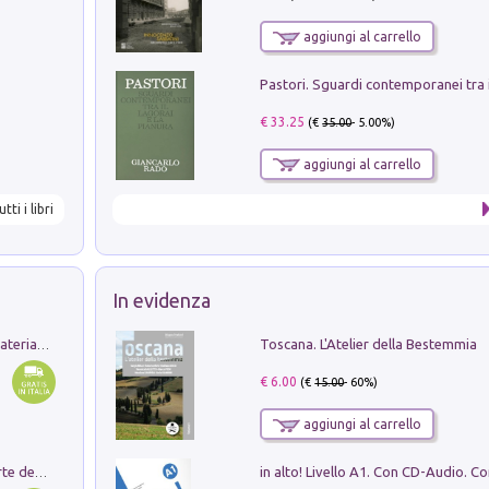
aggiungi al carrello
€ 33.25
(€
35.00
- 5.00%)
aggiungi al carrello
utti i libri
In evidenza
Toscana. L'Atelier della Bestemmia
L'orientalizzante a Capua. Contesti e materiali dagli scavi di Werner Johannowsky nella necropoli di Fornaci. Nuova ediz.
€ 6.00
(€
15.00
- 60%)
aggiungi al carrello
Ricerche dei dottorandi in storia dell'arte della Sapienza