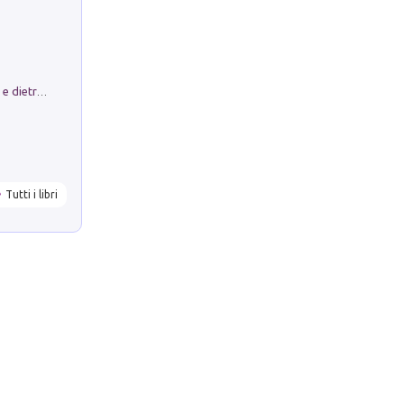
Conte e Mattarella. Sul palcoscenico e dietro le quinte del Quirinale. Un racconto sulle istituzioni
Tutti i libri