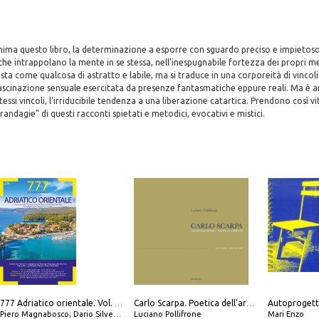
nima questo libro, la determinazione a esporre con sguardo preciso e impietoso
he intrappolano la mente in se stessa, nell'inespugnabile fortezza dei propri m
ta come qualcosa di astratto e labile, ma si traduce in una corporeità di vincoli 
 fascinazione sensuale esercitata da presenze fantasmatiche eppure reali. Ma è 
stessi vincoli, l'irriducibile tendenza a una liberazione catartica. Prendono così vi
andagie" di questi racconti spietati e metodici, evocativi e mistici.
Autoprogett
777 Adriatico orientale. Vol. 1: Istria, Costa della Dalmazia da Smrika a Zara, Isole del Quarnaro, Pag, Arcipelaghi di Zara, Sibenico e Incoronate
Carlo Scarpa. Poetica dell'arredo. Tavoli e sedie-Poetics of furniture. Tables and chairs. Ediz. bilingue
Piero Magnabosco; Dario Silvestro; Marco Sbrizzi
Luciano Pollifrone
Mari Enzo