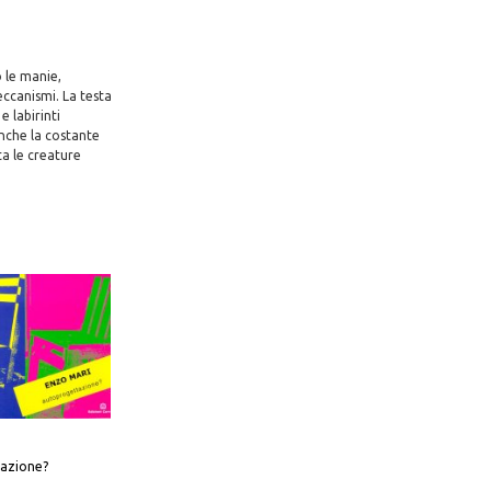
 le manie,
eccanismi. La testa
e labirinti
anche la costante
ta le creature
azione?