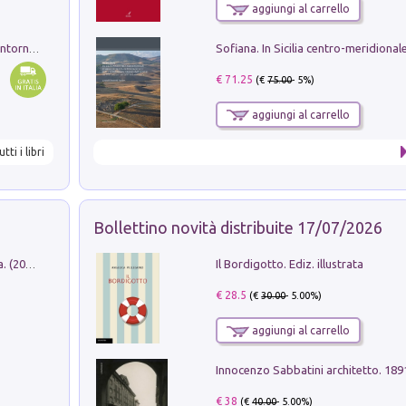
aggiungi al carrello
Ruderi delle ville Romano Sabine nei dintorni di Poggio Mirteto. Illustrati dal dott.re prof.re cav.re Ercole Nardi regio ispettore degli scavi e monumenti. Anno 1885
€ 71.25
(€
75.00
- 5%)
aggiungi al carrello
utti i libri
Bollettino novità distribuite 17/07/2026
Il Bordigotto. Ediz. illustrata
Dromos. Libro periodico di architettura. (2026). Vol. 15: Post-model
€ 28.5
(€
30.00
- 5.00%)
aggiungi al carrello
Innocenzo Sabbatini architetto. 18
€ 38
(€
40.00
- 5.00%)