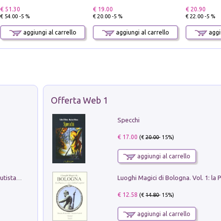
€ 51.30
€ 19.00
€ 20.90
€ 54.00 -5 %
€ 20.00 -5 %
€ 22.00 -5 %
aggiungi al carrello
aggiungi al carrello
aggiu
Offerta Web 1
Specchi
€ 17.00
(€
20.00
- 15%)
aggiungi al carrello
Pietro Bellotti Detto Canaletty. Un Vedutista Veneziano nella Francia dell'Ancien Régime
€ 12.58
(€
14.80
- 15%)
aggiungi al carrello