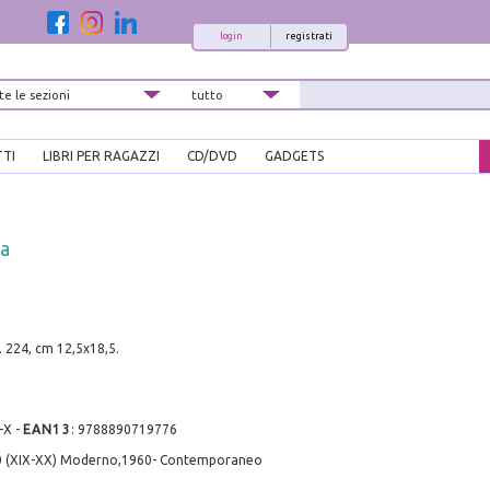
login
registrati
TTI
LIBRI PER RAGAZZI
CD/DVD
GADGETS
ra
. 224, cm 12,5x18,5.
-X
-
EAN13
:
9788890719776
0 (XIX-XX) Moderno,1960- Contemporaneo