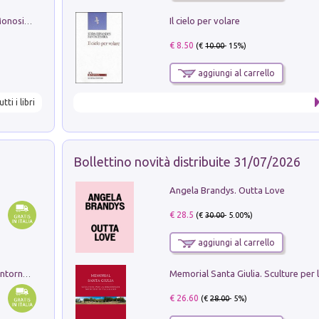
Il cielo per volare
La seduzione del gusto con Pipero & Monosilio
€ 8.50
(€
10.00
- 15%)
aggiungi al carrello
utti i libri
Bollettino novità distribuite 31/07/2026
Angela Brandys. Outta Love
€ 28.5
(€
30.00
- 5.00%)
aggiungi al carrello
Ruderi delle ville Romano Sabine nei dintorni di Poggio Mirteto. Illustrati dal dott.re prof.re cav.re Ercole Nardi regio ispettore degli scavi e monumenti. Anno 1885. Tavole e studio. Con 25 tavole fuori testo in cartella editoriale
€ 26.60
(€
28.00
- 5%)