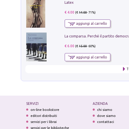
Latex
€ 4.00
(€
14.00
- 71%)
aggiungi al carrello
€ 6.00
(€
15.00
- 60%)
aggiungi al carrello
T
SERVIZI
AZIENDA
on-line bookstore
chi siamo
editori distribuiti
dove siamo
servizi per i librai
contattaci
servizi per le biblioteche