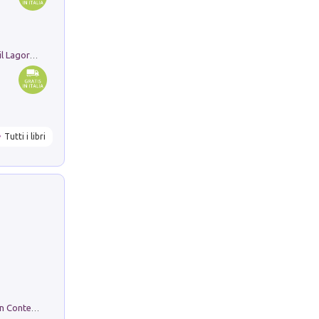
Pastori. Sguardi contemporanei tra il Lagorai e la pianura. Ediz. illustrata
Tutti i libri
in alto! Livello A1. Con CD-Audio. Con Contenuto digitale per accesso on line