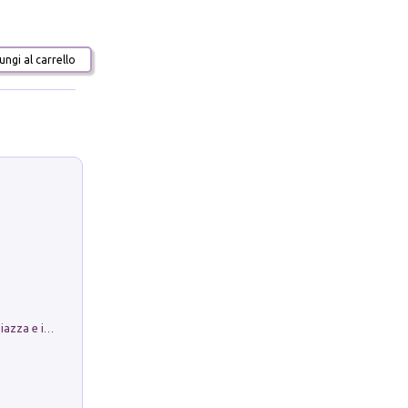
ngi al carrello
Luoghi Magici di Bologna. Vol. 1: la Piazza e i Suoi Simboli Segreti