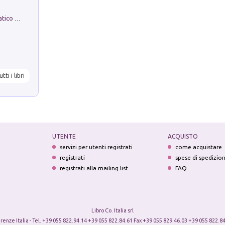
La comparsa. Perché il partito democratico non è mai nato
utti i libri
UTENTE
ACQUISTO
servizi per utenti registrati
come acquistare
registrati
spese di spedizio
registrati alla mailing list
FAQ
Libro Co. Italia srl
irenze Italia - Tel. +39 055 822.94.14 +39 055 822.84.61 Fax +39 055 829.46.03 +39 055 822.84