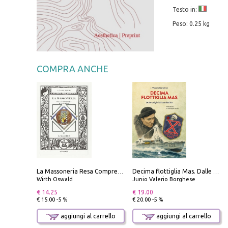
Testo in:
Peso: 0.25 kg
COMPRA ANCHE
La Massoneria Resa Comprensibile ai Suoi Adepti. Vol. 3: il Maestro.
Decima flottiglia Mas. Dalle origini all'armistizio
Wirth Oswald
Junio Valerio Borghese
€ 14.25
€ 19.00
€ 15.00 -5 %
€ 20.00 -5 %
aggiungi al carrello
aggiungi al carrello