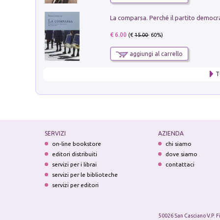
€ 6.00
(€
15.00
- 60%)
aggiungi al carrello
T
SERVIZI
AZIENDA
on-line bookstore
chi siamo
editori distribuiti
dove siamo
servizi per i librai
contattaci
servizi per le biblioteche
servizi per editori
50026 San Casciano V.P. F