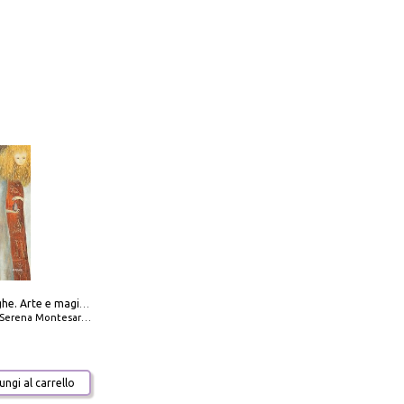
Amabili streghe. Arte e magie di Leonora Carrington e Remedios Varo
Serena Montesarchio
ngi al carrello