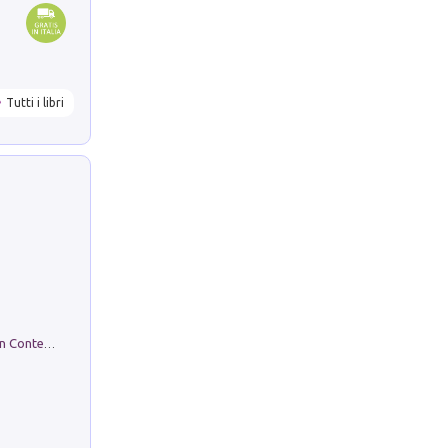
Tutti i libri
in alto! Livello A1. Con CD-Audio. Con Contenuto digitale per accesso on line