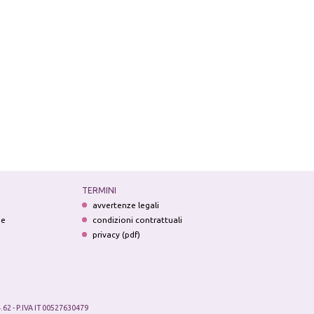
TERMINI
avvertenze legali
ne
condizioni contrattuali
privacy (pdf)
.62 - P.IVA IT 00527630479