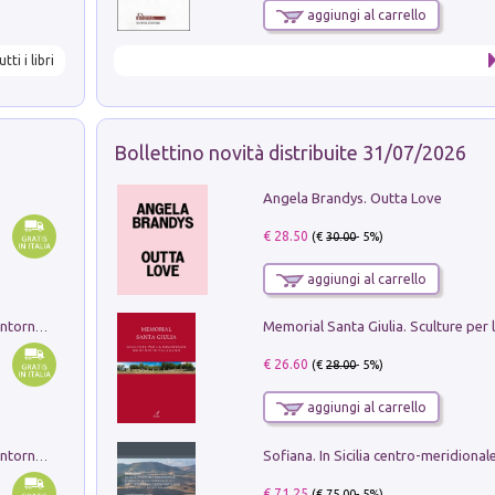
aggiungi al carrello
utti i libri
Bollettino novità distribuite 31/07/2026
Angela Brandys. Outta Love
€ 28.50
(€
30.00
- 5%)
aggiungi al carrello
Ruderi delle ville Romano Sabine nei dintorni di Poggio Mirteto. Illustrati dal dott.re prof.re cav.re Ercole Nardi regio ispettore degli scavi e monumenti. Anno 1885. Tavole e studio. Con 25 tavole fuori testo in cartella editoriale
€ 26.60
(€
28.00
- 5%)
aggiungi al carrello
Ruderi delle ville Romano Sabine nei dintorni di Poggio Mirteto. Illustrati dal dott.re prof.re cav.re Ercole Nardi regio ispettore degli scavi e monumenti. Anno 1885
€ 71.25
(€
75.00
- 5%)