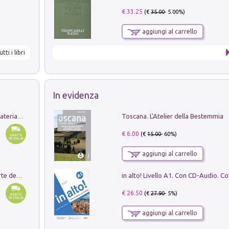
€ 33.25
(€
35.00
- 5.00%)
aggiungi al carrello
utti i libri
In evidenza
Toscana. L'Atelier della Bestemmia
L'orientalizzante a Capua. Contesti e materiali dagli scavi di Werner Johannowsky nella necropoli di Fornaci. Nuova ediz.
€ 6.00
(€
15.00
- 60%)
aggiungi al carrello
Ricerche dei dottorandi in storia dell'arte della Sapienza
€ 26.50
(€
27.90
- 5%)
aggiungi al carrello