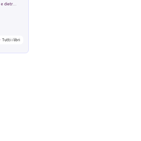
Conte e Mattarella. Sul palcoscenico e dietro le quinte del Quirinale. Un racconto sulle istituzioni
Tutti i libri