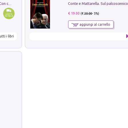
I monumenti funerari del Lazio antico. Con cartella con tavole
€ 19.00
(€
20.00
- 5%)
aggiungi al carrello
utti i libri