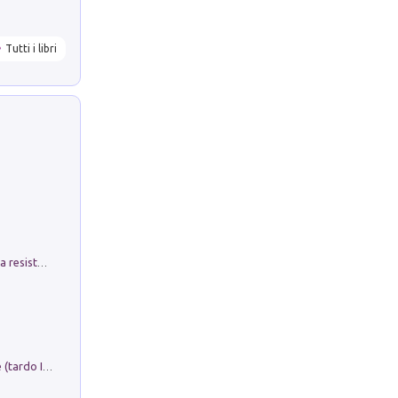
Tutti i libri
Memorial Santa Giulia. Sculture per la resistenza Monchio di Palagano
Sofiana. In Sicilia centro-meridionale (tardo III-metà IX secolo d.C.): dall'agro-town tardo-imperiale al villaggio medio-bizantino. Nuova ediz.