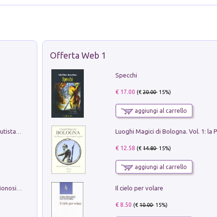
Offerta Web 1
Specchi
€ 17.00
(€
20.00
- 15%)
aggiungi al carrello
Pietro Bellotti Detto Canaletty. Un Vedutista Veneziano nella Francia dell'Ancien Régime
€ 12.58
(€
14.80
- 15%)
aggiungi al carrello
Il cielo per volare
La seduzione del gusto con Pipero & Monosilio
€ 8.50
(€
10.00
- 15%)