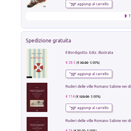
aggiungi al carrello
T
Spedizione gratuita
Il Bordigotto. Ediz. illustrata
€ 28.5
(€
30.00
- 5.00%)
aggiungi al carrello
€ 114
(€
120.00
- 5.00%)
aggiungi al carrello
€ 76
(€
80.00
- 5.00%)