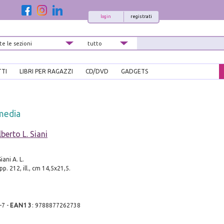
login
registrati
TTI
LIBRI PER RAGAZZI
CD/DVD
GADGETS
media
lberto L. Siani
iani A. L.
pp. 212, ill., cm 14,5x21,5.
-7
-
EAN13
:
9788877262738