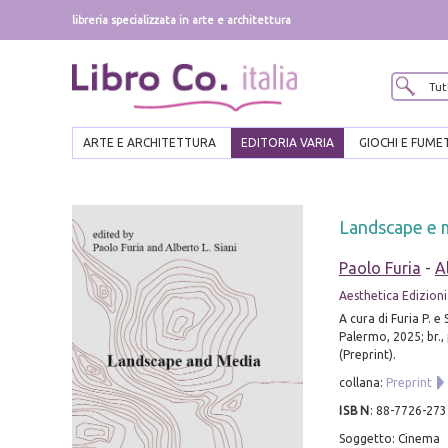
libreria specializzata in arte e architettura
ARTE E ARCHITETTURA
EDITORIA VARIA
GIOCHI E FUME
Landscape e 
Paolo Furia
-
A
Aesthetica Edizioni
A cura di Furia P. e S
Palermo, 2025; br., 
(Preprint).
collana:
Preprint
ISBN
:
88-7726-273
Soggetto: Cinema