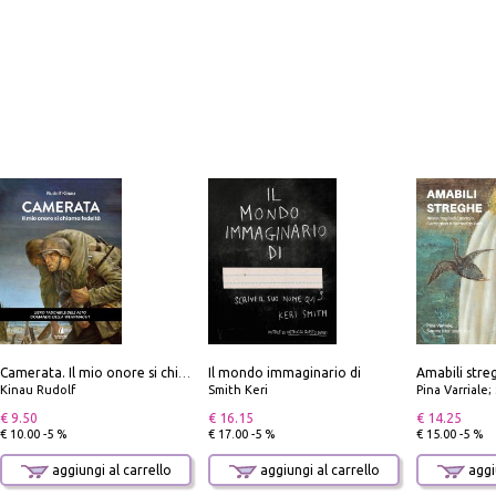
Il mondo immaginario di
Camerata. Il mio onore si chiama fedeltà
Kinau Rudolf
Smith Keri
Pina Varriale; 
€ 9.50
€ 16.15
€ 14.25
€ 10.00 -5 %
€ 17.00 -5 %
€ 15.00 -5 %
aggiungi al carrello
aggiungi al carrello
aggiu