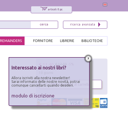
articoli: 0 pz.
REMAINDERS
FORNITORE
LIBRERIE
BIBLIOTECHE
x
€ 11.40
€ 12.00
-5%
Interessato ai nostri libri?
10 giorni
Allora iscriviti alla nostra newsletter!
Sarai informato delle nostre novità, potrai
aggiungi al carrello
comunque cancellarti quando desideri.
modulo di iscrizione