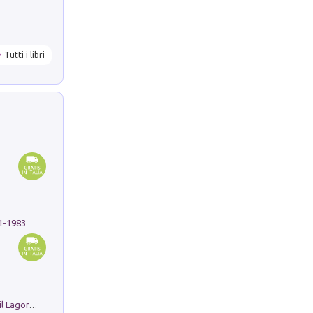
Tutti i libri
91-1983
Pastori. Sguardi contemporanei tra il Lagorai e la pianura. Ediz. illustrata