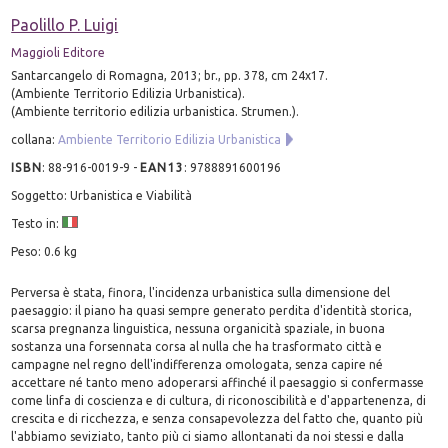
Paolillo P. Luigi
Maggioli Editore
Santarcangelo di Romagna, 2013; br., pp. 378, cm 24x17.
(Ambiente Territorio Edilizia Urbanistica).
(Ambiente territorio edilizia urbanistica. Strumen.).
collana:
Ambiente Territorio Edilizia Urbanistica
ISBN
:
88-916-0019-9
-
EAN13
:
9788891600196
Soggetto: Urbanistica e Viabilità
Testo in:
Peso: 0.6 kg
Perversa è stata, finora, l'incidenza urbanistica sulla dimensione del
paesaggio: il piano ha quasi sempre generato perdita d'identità storica,
scarsa pregnanza linguistica, nessuna organicità spaziale, in buona
sostanza una forsennata corsa al nulla che ha trasformato città e
campagne nel regno dell'indifferenza omologata, senza capire né
accettare né tanto meno adoperarsi affinché il paesaggio si confermasse
come linfa di coscienza e di cultura, di riconoscibilità e d'appartenenza, di
crescita e di ricchezza, e senza consapevolezza del fatto che, quanto più
l'abbiamo seviziato, tanto più ci siamo allontanati da noi stessi e dalla