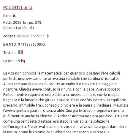
Paoletti Lucia
Kimerik
Patti, 2026; br., pp. 248.
(Intrecci profondi).
collana:
Intrecci profondi
EAN13
:
9791257630935
Testo in:
Peso: 1.19 kg
La vita non conosce la matematica: per quanto si possano fare calcoli
perfetti, improvvisamente arriva una variabile che cambia il risultato.
Allora restano due possibili scelte: arrendersi o trovare il coraggio di
ripartire. Claudia aveva confuso la rinuncia con la pace. Aveva sposato
Pietro mentre vagava su una zattera in mezzo al mare, con la mappa
bagnata e la bussola che girava a vuoto. Passi confusi dentro un equilibrio
precario, immobile fra il coraggio di volere e la paura di rischiare. Maurizia
l'aveva spinta a guardarsi senza alibi; Giorgio le aveva insegnato che ci si
può mentire anche in silenzio. E Andrea? Andrea non era previsto. Arrivato
come una tempesta d'estate, era stato la variabile, la soluzione
dell'incognita. Era arrivato all'improvviso e l'aveva spinta a guardare oltre
la paura, come le chiome degli alberi che imparano a cercarsi, a