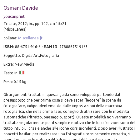
Osmani Davide
youcanprint
Tricase, 2012; br., pp. 102, cm 15x21.
(Miscellanea).
collana:
Miscellanea
ISBN
:
88-6751-916-6
-
EAN13
:
9788867519163
Soggetto: DigitalArt,Fotografia
Extra: New Media
Testo in:
Peso: 0.15 kg
Gli argomenti trattati in questa guida sono sviluppati partendo dal
presupposto che per prima cosa si deve saper "leggere" la scena da
fotografare, indipendentemente dalle impostazioni della macchina
fotografica, che nella prima fase, consiglio di utilizzare con le modalità
automatiche (ritratto, paesaggio, sport). Queste modalità non verranno
trattate singolarmente per il semplice motivo che le loro funzioni sono del
tutto intuibili, grazie anche alle icone corrispondenti. Dopo aver illustrato i
concetti basilari per realizzare una fotografia tecnicamente corretta, si
considereranno le potenzialità di ogni modalità creativa, così da