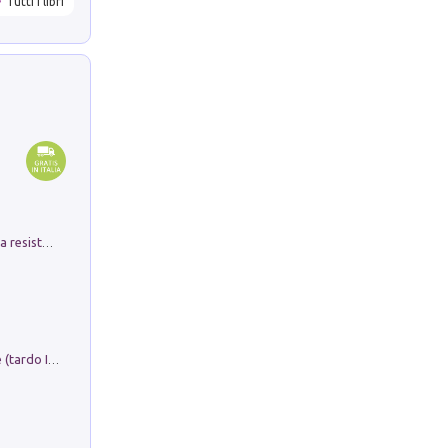
Tutti i libri
Memorial Santa Giulia. Sculture per la resistenza Monchio di Palagano
Sofiana. In Sicilia centro-meridionale (tardo III-metà IX secolo d.C.): dall'agro-town tardo-imperiale al villaggio medio-bizantino. Nuova ediz.