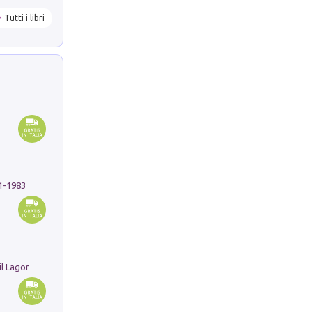
Tutti i libri
91-1983
Pastori. Sguardi contemporanei tra il Lagorai e la pianura. Ediz. illustrata