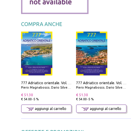
COMPRA ANCHE
777 Adriatico orientale. Vol. 1: Istria, Costa della Dalmazia da Smrika a Zara, Isole del Quarnaro, Pag, Arcipelaghi di Zara, Sibenico e Incoronate
777 Adriatico orientale. Vol. 2: Costa della Dalmazia da Zara a Molunat, Isole della Dalmazia Meridionale e Montenegro
Piero Magnabosco; Dario Silvestro; Marco Sbrizzi
Piero Magnabosco; Dario Silvestro; Marco Sbrizzi
€ 51.30
€ 51.30
€ 54.00 -5 %
€ 54.00 -5 %
aggiungi al carrello
aggiungi al carrello