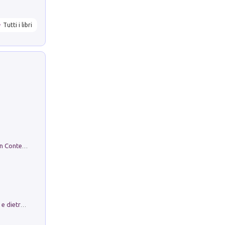
Tutti i libri
in alto! Livello A1. Con CD-Audio. Con Contenuto digitale per accesso on line
Conte e Mattarella. Sul palcoscenico e dietro le quinte del Quirinale. Un racconto sulle istituzioni