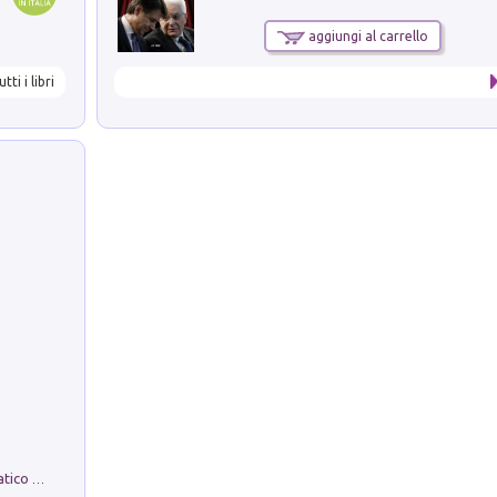
aggiungi al carrello
utti i libri
La comparsa. Perché il partito democratico non è mai nato