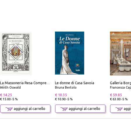
Le donne di Casa Savoia
La Massoneria Resa Comprensibile ai Suoi Adepti. Vol. 3: il Maestro.
Wirth Oswald
Bruna Bertolo
Francesca Cap
€ 14.25
€ 10.35
€ 59.85
€ 15.00 -5 %
€ 10.90 -5 %
€ 63.00 -5 %
aggiungi al carrello
aggiungi al carrello
aggiu