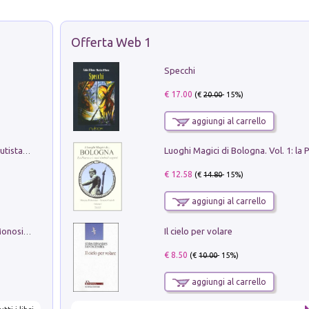
Offerta Web 1
Specchi
€ 17.00
(€
20.00
- 15%)
aggiungi al carrello
Pietro Bellotti Detto Canaletty. Un Vedutista Veneziano nella Francia dell'Ancien Régime
€ 12.58
(€
14.80
- 15%)
aggiungi al carrello
Il cielo per volare
La seduzione del gusto con Pipero & Monosilio
€ 8.50
(€
10.00
- 15%)
aggiungi al carrello