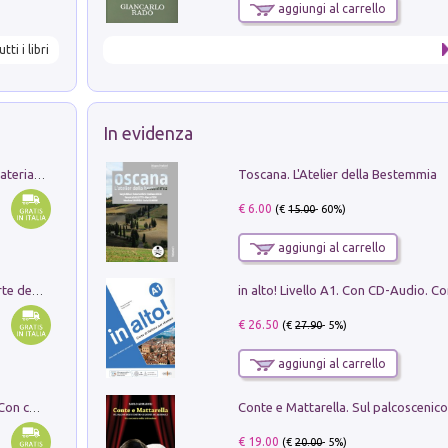
aggiungi al carrello
utti i libri
In evidenza
Toscana. L'Atelier della Bestemmia
L'orientalizzante a Capua. Contesti e materiali dagli scavi di Werner Johannowsky nella necropoli di Fornaci. Nuova ediz.
€ 6.00
(€
15.00
- 60%)
aggiungi al carrello
Ricerche dei dottorandi in storia dell'arte della Sapienza
€ 26.50
(€
27.90
- 5%)
aggiungi al carrello
I monumenti funerari del Lazio antico. Con cartella con tavole
€ 19.00
(€
20.00
- 5%)