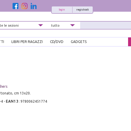
login
registrati
TTI
LIBRI PER RAGAZZI
CD/DVD
GADGETS
shers
rtonato, cm 13x20.
-4
-
EAN13
:
9780062451774