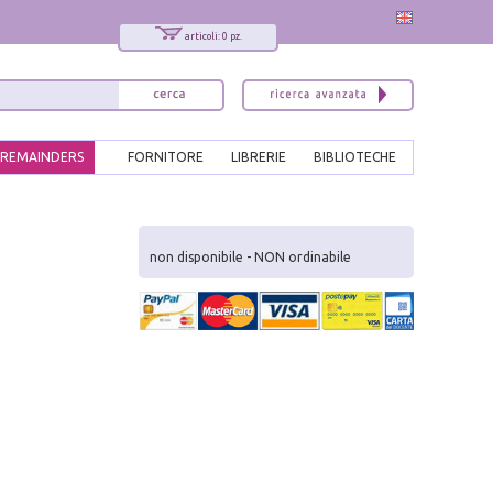
articoli: 0 pz.
REMAINDERS
FORNITORE
LIBRERIE
BIBLIOTECHE
x
Interessato ai nostri libri?
non disponibile - NON ordinabile
Allora iscriviti alla nostra newsletter!
Sarai informato delle nostre novità, potrai
comunque cancellarti quando desideri.
modulo di iscrizione