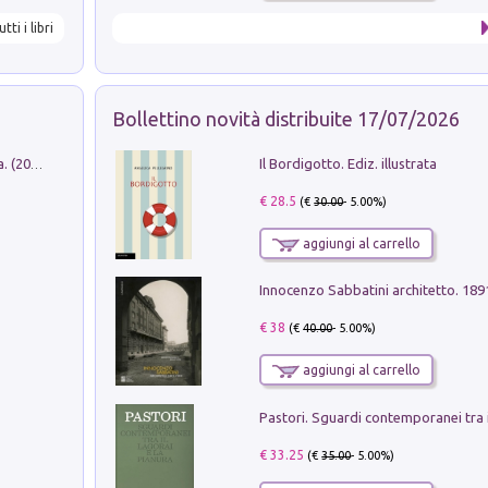
utti i libri
Bollettino novità distribuite 17/07/2026
Il Bordigotto. Ediz. illustrata
Dromos. Libro periodico di architettura. (2026). Vol. 15: Post-model
€ 28.5
(€
30.00
- 5.00%)
aggiungi al carrello
Innocenzo Sabbatini architetto. 18
€ 38
(€
40.00
- 5.00%)
aggiungi al carrello
€ 33.25
(€
35.00
- 5.00%)