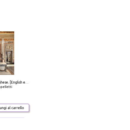
Galleria Borghese. [English edition]
pelletti
ngi al carrello