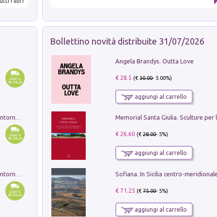
utti i libri
Bollettino novità distribuite 31/07/2026
Angela Brandys. Outta Love
€ 28.5
(€
30.00
- 5.00%)
aggiungi al carrello
Ruderi delle ville Romano Sabine nei dintorni di Poggio Mirteto. Illustrati dal dott.re prof.re cav.re Ercole Nardi regio ispettore degli scavi e monumenti. Anno 1885. Tavole e studio. Con 25 tavole fuori testo in cartella editoriale
€ 26.60
(€
28.00
- 5%)
aggiungi al carrello
Ruderi delle ville Romano Sabine nei dintorni di Poggio Mirteto. Illustrati dal dott.re prof.re cav.re Ercole Nardi regio ispettore degli scavi e monumenti. Anno 1885
€ 71.25
(€
75.00
- 5%)
aggiungi al carrello