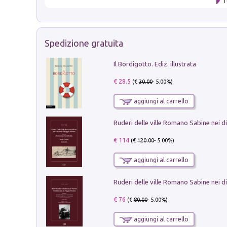
T
Spedizione gratuita
Il Bordigotto. Ediz. illustrata
€ 28.5
(€
30.00
- 5.00%)
aggiungi al carrello
€ 114
(€
120.00
- 5.00%)
aggiungi al carrello
€ 76
(€
80.00
- 5.00%)
aggiungi al carrello