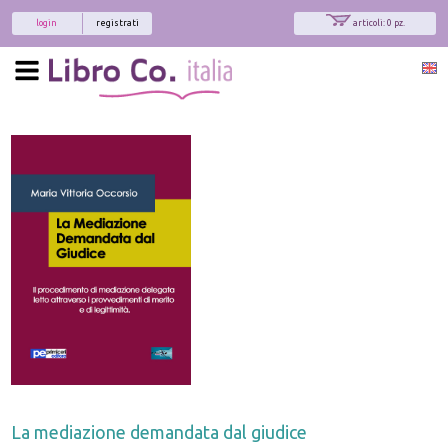
login
registrati
articoli: 0 pz.
La mediazione demandata dal giudice