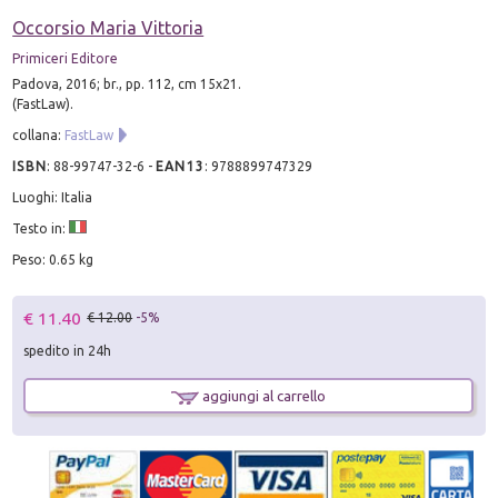
Occorsio Maria Vittoria
Primiceri Editore
Padova, 2016; br., pp. 112, cm 15x21.
(FastLaw).
collana:
FastLaw
ISBN
:
88-99747-32-6
-
EAN13
:
9788899747329
Luoghi: Italia
Testo in:
Peso: 0.65 kg
€ 11.40
€ 12.00
-5%
spedito in 24h
aggiungi al carrello