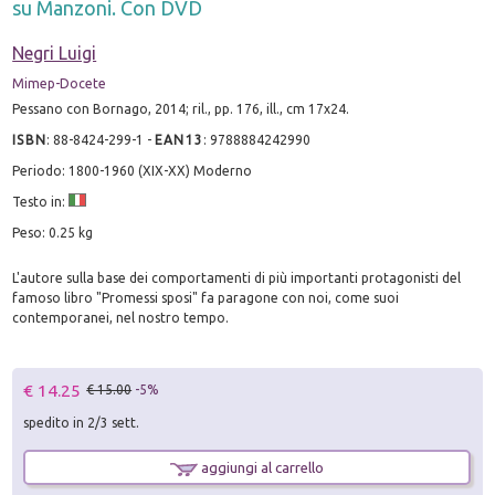
su Manzoni. Con DVD
Negri Luigi
Mimep-Docete
Pessano con Bornago, 2014; ril., pp. 176, ill., cm 17x24.
ISBN
:
88-8424-299-1
-
EAN13
:
9788884242990
Periodo: 1800-1960 (XIX-XX) Moderno
Testo in:
Peso: 0.25 kg
L'autore sulla base dei comportamenti di più importanti protagonisti del
famoso libro "Promessi sposi" fa paragone con noi, come suoi
contemporanei, nel nostro tempo.
€ 14.25
€ 15.00
-5%
spedito in 2/3 sett.
aggiungi al carrello