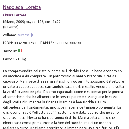
Napoleoni Loretta
Chiare Lettere
Milano, 2009; br., pp. 186, cm 13x20.
(Reverse).
collana:
Reverse
ISBN
:
88-6190-079-8
-
EAN13
:
9788861900790
Testo in:
Peso: 0.216 kg
La compravendita del rischio, come se il rischio fosse un bene economico
da vendere e da comprare. Un patrimonio di anni buttato via. Cifre da
capogiro. Ma invece di azzerare il rischio, i governi lo spostano dal settore
privato a quello pubblico, caricandolo sulle nostre spalle. Ancora una volta
la verità ci viene negata. E siamo ingannati: come è successo per la guerra
al terrorismo che ha alimentato le nostre paure e dissanguato le casse
degli Stati Uniti, mentre la finanza islamica è ben florida e aiuta il
diffondersi del fondamentalismo sulle macerie dell'impero comunista. La
crisi economica è l'effetto dell'11 settembre e delle guerre che ne sono
seguite. Inutili. Nessuno ha il coraggio di dirlo. Ma è a tutti chiaro che
niente sarà come prima. Non è la fine del mondo, ma di un mondo.
Malgrado tutto, possiamo esercitarci a immaginare un altro futuro. Più