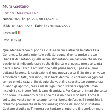
Mura Gaetano
Edizioni il Maestrale s.n.c
Nuoro, 2020; br., pp. 208, cm 13,5x21,5.
ISBN
:
88-6429-222-5
-
EAN13
:
9788864292229
Testo in:
Peso: 0.25 kg
Quel Mediterraneo di popoli e culture su cui si affaccia la nativa Cala
Gonone, sulla costa orientale della Sardegna, diventa molto presto
l'habitat di Gaetano. Quelle acque alimentano una passione che unisce
desiderio di indipendenza e voglia di libertà, e di questa precoce spinta
narra subito il libro: l'acquisizione della prima barca, il paese e i suoi
abitanti, la pesca, la costruzione di una nuova barca. È l'inizio di un vasto
articolarsi di fatti, riflessioni, flash back, dentro un continuo viaggio nel
tempo e nello spazio. Un viaggio che vuol dire soprattutto conoscenza,
quando gli approdi, reali e ideali, significano stabilire rapporti umani
insolubili e stringere forti legami di amicizia. Per Gaetano, i mari che solca
non sono un elemento di divisione ma di unione e vicinanza. Come la
solitudine voluta non è isolamento ma ricerca dell'altro. È irresistibile il
richiamo proveniente dalla circumnavigazione del mondo in solitario.
Gaetano si butta nell'impresa per tentare di superare il record. Un mare