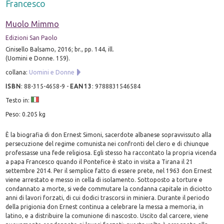
Francesco
Muolo Mimmo
Edizioni San Paolo
Cinisello Balsamo, 2016; br., pp. 144, ill.
(Uomini e Donne. 159).
collana:
Uomini e Donne
ISBN
:
88-315-4658-9
-
EAN13
:
9788831546584
Testo in:
Peso: 0.205 kg
È la biografia di don Ernest Simoni, sacerdote albanese sopravvissuto alla
persecuzione del regime comunista nei confronti del clero e di chiunque
professasse una fede religiosa. Egli stesso ha raccontato la propria vicenda
a papa Francesco quando il Pontefice è stato in visita a Tirana il 21
settembre 2014. Per il semplice fatto di essere prete, nel 1963 don Ernest
viene arrestato e messo in cella di isolamento. Sottoposto a torture e
condannato a morte, si vede commutare la condanna capitale in diciotto
anni di lavori forzati, di cui dodici trascorsi in miniera. Durante il periodo
della prigionia don Ernest continua a celebrare la messa a memoria, in
latino, e a distribuire la comunione di nascosto. Uscito dal carcere, viene