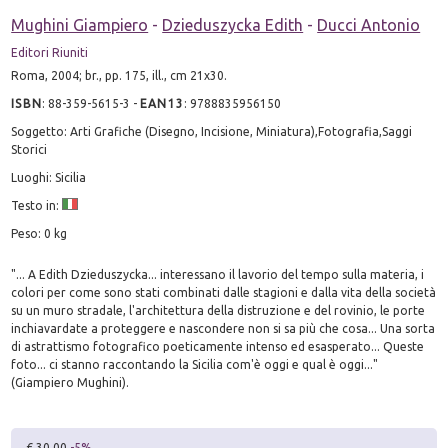
Mughini Giampiero
-
Dzieduszycka Edith
-
Ducci Antonio
Editori Riuniti
Roma, 2004; br., pp. 175, ill., cm 21x30.
ISBN
:
88-359-5615-3
-
EAN13
:
9788835956150
Soggetto: Arti Grafiche (Disegno, Incisione, Miniatura),Fotografia,Saggi
Storici
Luoghi: Sicilia
Testo in:
Peso: 0 kg
"... A Edith Dzieduszycka... interessano il lavorio del tempo sulla materia, i
colori per come sono stati combinati dalle stagioni e dalla vita della società
su un muro stradale, l'architettura della distruzione e del rovinio, le porte
inchiavardate a proteggere e nascondere non si sa più che cosa... Una sorta
di astrattismo fotografico poeticamente intenso ed esasperato... Queste
foto... ci stanno raccontando la Sicilia com'è oggi e qual è oggi..."
(Giampiero Mughini).
€ 30.00
-5%