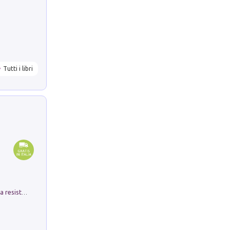
Tutti i libri
Memorial Santa Giulia. Sculture per la resistenza Monchio di Palagano