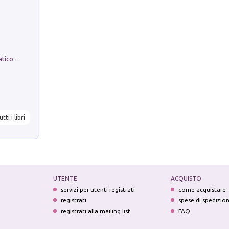
La comparsa. Perché il partito democratico non è mai nato
utti i libri
UTENTE
ACQUISTO
servizi per utenti registrati
come acquistare
registrati
spese di spedizio
registrati alla mailing list
FAQ