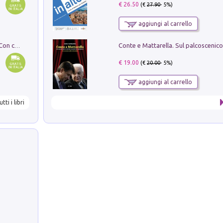
€ 26.50
(€
27.90
- 5%)
aggiungi al carrello
I monumenti funerari del Lazio antico. Con cartella con tavole
€ 19.00
(€
20.00
- 5%)
aggiungi al carrello
utti i libri