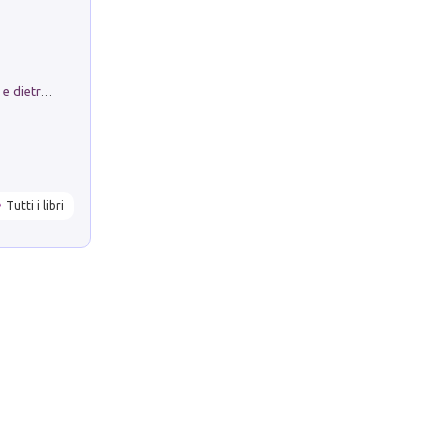
Conte e Mattarella. Sul palcoscenico e dietro le quinte del Quirinale. Un racconto sulle istituzioni
Tutti i libri