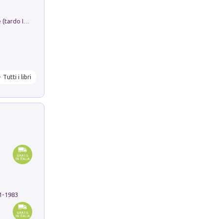
Sofiana. In Sicilia centro-meridionale (tardo III-metà IX secolo d.C.): dall'agro-town tardo-imperiale al villaggio medio-bizantino. Nuova ediz.
Tutti i libri
91-1983