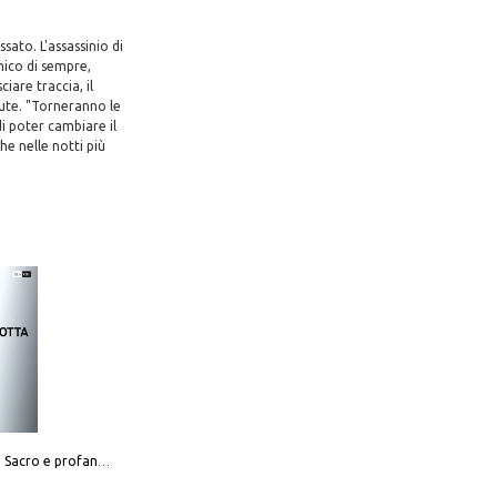
ato. L'assassinio di
amico di sempre,
are traccia, il
ute. "Torneranno le
i poter cambiare il
he nelle notti più
Mario Botta. Sacro e profano-Sacred and profane