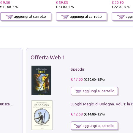
€ 9.50
€ 59.85
€ 20.90
€ 10.00 -5 %
€ 63.00 -5 %
€ 22.00 -5 %
aggiungi al carrello
aggiungi al carrello
aggiu
Offerta Web 1
Specchi
€ 17.00
(€
20.00
- 15%)
aggiungi al carrello
Pietro Bellotti Detto Canaletty. Un Vedutista Veneziano nella Francia dell'Ancien Régime
€ 12.58
(€
14.80
- 15%)
aggiungi al carrello