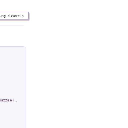
ngi al carrello
Luoghi Magici di Bologna. Vol. 1: la Piazza e i Suoi Simboli Segreti