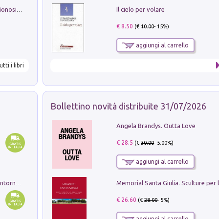
Il cielo per volare
La seduzione del gusto con Pipero & Monosilio
€ 8.50
(€
10.00
- 15%)
aggiungi al carrello
utti i libri
Bollettino novità distribuite 31/07/2026
Angela Brandys. Outta Love
€ 28.5
(€
30.00
- 5.00%)
aggiungi al carrello
Ruderi delle ville Romano Sabine nei dintorni di Poggio Mirteto. Illustrati dal dott.re prof.re cav.re Ercole Nardi regio ispettore degli scavi e monumenti. Anno 1885. Tavole e studio. Con 25 tavole fuori testo in cartella editoriale
€ 26.60
(€
28.00
- 5%)
aggiungi al carrello