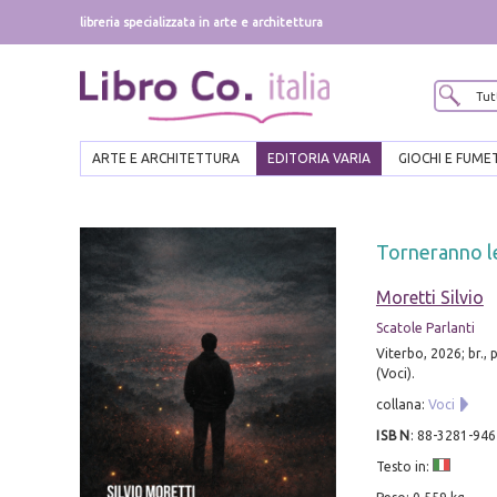
libreria specializzata in arte e architettura
ARTE E ARCHITETTURA
EDITORIA VARIA
GIOCHI E FUME
Torneranno le
Moretti Silvio
Scatole Parlanti
Viterbo, 2026; br., 
(Voci).
collana:
Voci
ISBN
:
88-3281-946
Testo in: