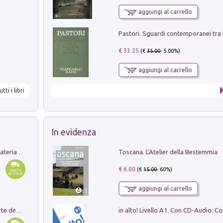
aggiungi al carrello
€ 33.25
(€
35.00
- 5.00%)
aggiungi al carrello
utti i libri
In evidenza
Toscana. L'Atelier della Bestemmia
L'orientalizzante a Capua. Contesti e materiali dagli scavi di Werner Johannowsky nella necropoli di Fornaci. Nuova ediz.
€ 6.00
(€
15.00
- 60%)
aggiungi al carrello
Ricerche dei dottorandi in storia dell'arte della Sapienza