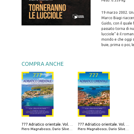
Peso: 0.559 kg
19 marzo 2002. Una 
Marco Biagi riaccend
Guido, con il quale
passato torna di n
lucciole" è il roma
mondo e che oggi si
buie, prima o poi, l
COMPRA ANCHE
777 Adriatico orientale. Vol. 1: Istria, Costa della Dalmazia da Smrika a Zara, Isole del Quarnaro, Pag, Arcipelaghi di Zara, Sibenico e Incoronate
777 Adriatico orientale. Vol. 2: Costa della Dalmazia da Zara a Molunat, Isole della Dalmazia Meridionale e Montenegro
Piero Magnabosco; Dario Silvestro; Marco Sbrizzi
Piero Magnabosco; Dario Silvestro; Marco Sbrizzi