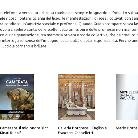
telefonata verso l'ora di cena cambia per sempre lo sguardo di Roberto sul pass
e ricordi lontani: gli anni del liceo, le manifestazioni, gli ideali coltivati con l'
 ha condiviso un'amicizia speciale e profonda. Quando Guido scompare senza lasci
uovo a chiedere conto delle scelte, delle omissioni e delle promesse non manten
nzo di una generazione, tra memoria privata e storia collettiva, che ha creduto d
 interroga sul senso dell'impegno, della lealtà e della responsabilità. Perché anc
e lucciole tornano a brillare.
Camerata. Il mio onore si chiama fedeltà
Galleria Borghese. [English edition]
Kinau Rudolf
Francesca Cappelletti