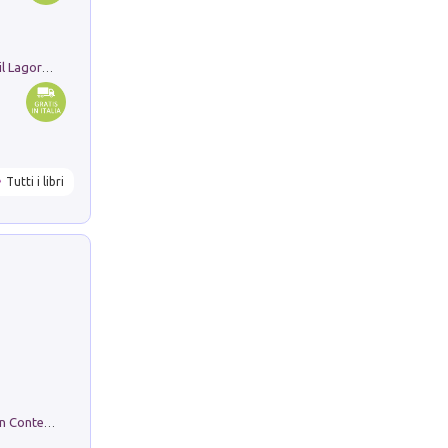
Pastori. Sguardi contemporanei tra il Lagorai e la pianura. Ediz. illustrata
Tutti i libri
in alto! Livello A1. Con CD-Audio. Con Contenuto digitale per accesso on line