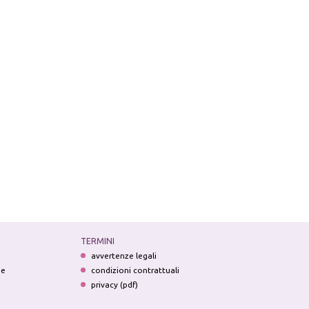
TERMINI
avvertenze legali
ne
condizioni contrattuali
privacy (pdf)