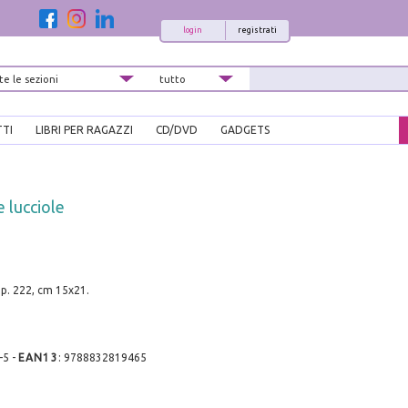
login
registrati
TTI
LIBRI PER RAGAZZI
CD/DVD
GADGETS
 lucciole
pp. 222, cm 15x21.
-5
-
EAN13
:
9788832819465