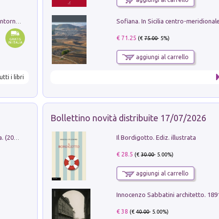
Ruderi delle ville Romano Sabine nei dintorni di Poggio Mirteto. Illustrati dal dott.re prof.re cav.re Ercole Nardi regio ispettore degli scavi e monumenti. Anno 1885
€ 71.25
(€
75.00
- 5%)
aggiungi al carrello
utti i libri
Bollettino novità distribuite 17/07/2026
Il Bordigotto. Ediz. illustrata
Dromos. Libro periodico di architettura. (2026). Vol. 15: Post-model
€ 28.5
(€
30.00
- 5.00%)
aggiungi al carrello
Innocenzo Sabbatini architetto. 18
€ 38
(€
40.00
- 5.00%)