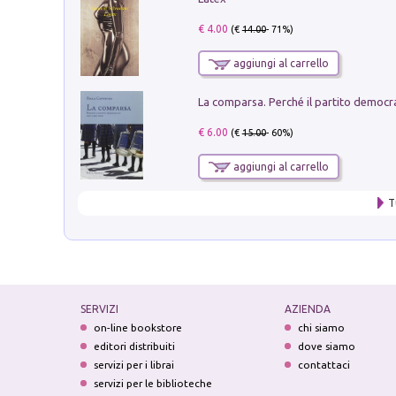
€ 4.00
(€
14.00
- 71%)
aggiungi al carrello
€ 6.00
(€
15.00
- 60%)
aggiungi al carrello
T
SERVIZI
AZIENDA
on-line bookstore
chi siamo
editori distribuiti
dove siamo
servizi per i librai
contattaci
servizi per le biblioteche