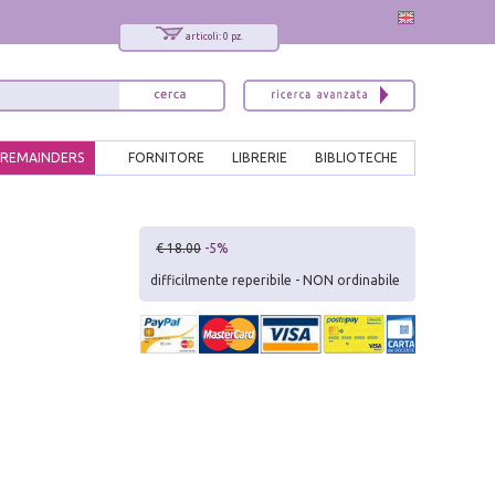
articoli: 0 pz.
REMAINDERS
FORNITORE
LIBRERIE
BIBLIOTECHE
x
€ 18.00
-5%
Interessato ai nostri libri?
difficilmente reperibile - NON ordinabile
Allora iscriviti alla nostra newsletter!
Sarai informato delle nostre novità, potrai
comunque cancellarti quando desideri.
modulo di iscrizione