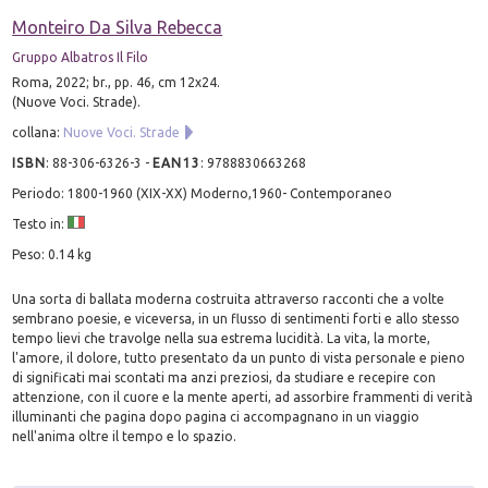
Monteiro Da Silva Rebecca
Gruppo Albatros Il Filo
Roma, 2022; br., pp. 46, cm 12x24.
(Nuove Voci. Strade).
collana:
Nuove Voci. Strade
ISBN
:
88-306-6326-3
-
EAN13
:
9788830663268
Periodo: 1800-1960 (XIX-XX) Moderno,1960- Contemporaneo
Testo in:
Peso: 0.14 kg
Una sorta di ballata moderna costruita attraverso racconti che a volte
sembrano poesie, e viceversa, in un flusso di sentimenti forti e allo stesso
tempo lievi che travolge nella sua estrema lucidità. La vita, la morte,
l'amore, il dolore, tutto presentato da un punto di vista personale e pieno
di significati mai scontati ma anzi preziosi, da studiare e recepire con
attenzione, con il cuore e la mente aperti, ad assorbire frammenti di verità
illuminanti che pagina dopo pagina ci accompagnano in un viaggio
nell'anima oltre il tempo e lo spazio.