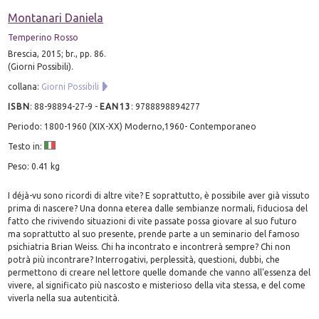
Montanari Daniela
Temperino Rosso
Brescia, 2015; br., pp. 86.
(Giorni Possibili).
collana:
Giorni Possibili
ISBN
:
88-98894-27-9
-
EAN13
:
9788898894277
Periodo: 1800-1960 (XIX-XX) Moderno,1960- Contemporaneo
Testo in:
Peso: 0.41 kg
I déjà-vu sono ricordi di altre vite? E soprattutto, è possibile aver già vissuto
prima di nascere? Una donna eterea dalle sembianze normali, fiduciosa del
fatto che rivivendo situazioni di vite passate possa giovare al suo futuro
ma soprattutto al suo presente, prende parte a un seminario del famoso
psichiatria Brian Weiss. Chi ha incontrato e incontrerà sempre? Chi non
potrà più incontrare? Interrogativi, perplessità, questioni, dubbi, che
permettono di creare nel lettore quelle domande che vanno all'essenza del
vivere, al significato più nascosto e misterioso della vita stessa, e del come
viverla nella sua autenticità.