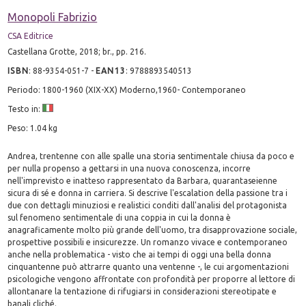
Monopoli Fabrizio
CSA Editrice
Castellana Grotte, 2018; br., pp. 216.
ISBN
:
88-9354-051-7
-
EAN13
:
9788893540513
Periodo: 1800-1960 (XIX-XX) Moderno,1960- Contemporaneo
Testo in:
Peso: 1.04 kg
Andrea, trentenne con alle spalle una storia sentimentale chiusa da poco e
per nulla propenso a gettarsi in una nuova conoscenza, incorre
nell'imprevisto e inatteso rappresentato da Barbara, quarantaseienne
sicura di sé e donna in carriera. Si descrive l'escalation della passione tra i
due con dettagli minuziosi e realistici conditi dall'analisi del protagonista
sul fenomeno sentimentale di una coppia in cui la donna è
anagraficamente molto più grande dell'uomo, tra disapprovazione sociale,
prospettive possibili e insicurezze. Un romanzo vivace e contemporaneo
anche nella problematica - visto che ai tempi di oggi una bella donna
cinquantenne può attrarre quanto una ventenne -, le cui argomentazioni
psicologiche vengono affrontate con profondità per proporre al lettore di
allontanare la tentazione di rifugiarsi in considerazioni stereotipate e
banali cliché.