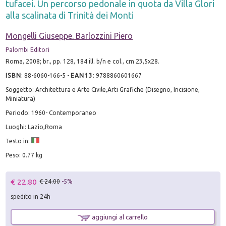
tufacei. Un percorso pedonale in quota da Villa Glori
alla scalinata di Trinità dei Monti
Mongelli Giuseppe. Barlozzini Piero
Palombi Editori
Roma, 2008; br., pp. 128, 184 ill. b/n e col., cm 23,5x28.
ISBN
:
88-6060-166-5
-
EAN13
:
9788860601667
Soggetto: Architettura e Arte Civile,Arti Grafiche (Disegno, Incisione,
Miniatura)
Periodo: 1960- Contemporaneo
Luoghi: Lazio,Roma
Testo in:
Peso: 0.77 kg
€ 22.80
€ 24.00
-5%
spedito in 24h
aggiungi al carrello