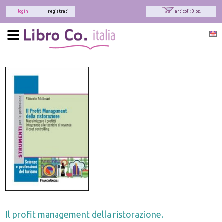
login
registrati
articoli: 0 pz.
Il profit management della ristorazione.