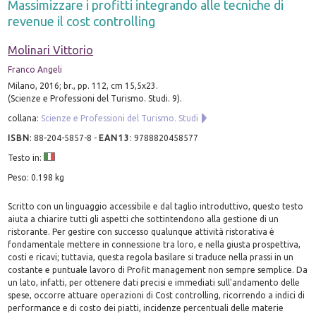
Massimizzare i profitti integrando alle tecniche di
revenue il cost controlling
Molinari Vittorio
Franco Angeli
Milano, 2016; br., pp. 112, cm 15,5x23.
(Scienze e Professioni del Turismo. Studi. 9).
collana:
Scienze e Professioni del Turismo. Studi
ISBN
:
88-204-5857-8
-
EAN13
:
9788820458577
Testo in:
Peso: 0.198 kg
Scritto con un linguaggio accessibile e dal taglio introduttivo, questo testo
aiuta a chiarire tutti gli aspetti che sottintendono alla gestione di un
ristorante. Per gestire con successo qualunque attività ristorativa è
fondamentale mettere in connessione tra loro, e nella giusta prospettiva,
costi e ricavi; tuttavia, questa regola basilare si traduce nella prassi in un
costante e puntuale lavoro di Profit management non sempre semplice. Da
un lato, infatti, per ottenere dati precisi e immediati sull'andamento delle
spese, occorre attuare operazioni di Cost controlling, ricorrendo a indici di
performance e di costo dei piatti, incidenze percentuali delle materie