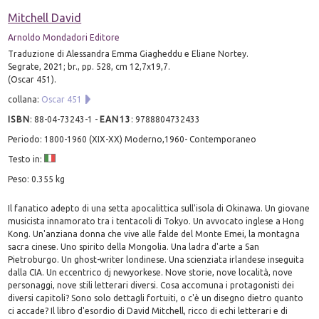
Mitchell David
Arnoldo Mondadori Editore
Traduzione di Alessandra Emma Giagheddu e Eliane Nortey.
Segrate, 2021; br., pp. 528, cm 12,7x19,7.
(Oscar 451).
collana:
Oscar 451
ISBN
:
88-04-73243-1
-
EAN13
:
9788804732433
Periodo: 1800-1960 (XIX-XX) Moderno,1960- Contemporaneo
Testo in:
Peso: 0.355 kg
Il fanatico adepto di una setta apocalittica sull'isola di Okinawa. Un giovane
musicista innamorato tra i tentacoli di Tokyo. Un avvocato inglese a Hong
Kong. Un'anziana donna che vive alle falde del Monte Emei, la montagna
sacra cinese. Uno spirito della Mongolia. Una ladra d'arte a San
Pietroburgo. Un ghost-writer londinese. Una scienziata irlandese inseguita
dalla CIA. Un eccentrico dj newyorkese. Nove storie, nove località, nove
personaggi, nove stili letterari diversi. Cosa accomuna i protagonisti dei
diversi capitoli? Sono solo dettagli fortuiti, o c'è un disegno dietro quanto
ci accade? Il libro d'esordio di David Mitchell, ricco di echi letterari e di