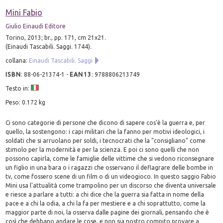
Mini Fabio
Giulio Einaudi Editore
Torino, 2013; br., pp. 171, cm 21x21.
(Einaudi Tascabili. Saggi. 1744).
collana:
Einaudi Tascabili. Saggi
ISBN
:
88-06-21374-1
-
EAN13
:
9788806213749
Testo in:
Peso: 0.172 kg
Ci sono categorie di persone che dicono di sapere cos'è la guerra e, per
quello, la sostengono: i capi militari che la fanno per motivi ideologici, i
soldati che si arruolano per soldi, i tecnocrati che la "consigliano" come
stimolo per la modernità e per la scienza. E poi ci sono quelli che non
possono capirla, come le famiglie delle vittime che si vedono riconsegnare
un figlio in una bara o i ragazzi che osservano il deflagrare delle bombe in
tv, come fossero scene di un film o di un videogioco. In questo saggio Fabio
Mini usa l'attualità come trampolino per un discorso che diventa universale
e riesce a parlare a tutti: a chi dice che la guerra sia fatta in nome della
pace e a chi la odia, a chi la fa per mestiere e a chi soprattutto, come la
maggior parte di noi, la osserva dalle pagine dei giornali, pensando che è
così che debbano andare le cose, e non sia nostro compito provare a