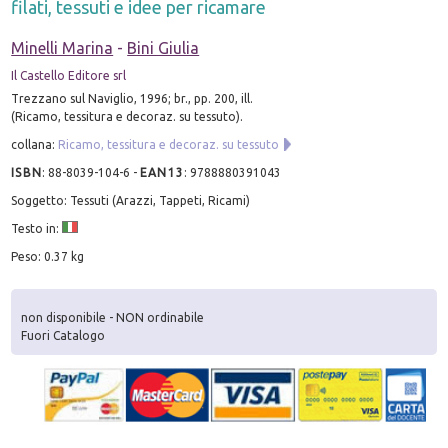
filati, tessuti e idee per ricamare
Minelli Marina
-
Bini Giulia
Il Castello Editore srl
Trezzano sul Naviglio, 1996; br., pp. 200, ill.
(Ricamo, tessitura e decoraz. su tessuto).
collana:
Ricamo, tessitura e decoraz. su tessuto
ISBN
:
88-8039-104-6
-
EAN13
:
9788880391043
Soggetto: Tessuti (Arazzi, Tappeti, Ricami)
Testo in:
Peso: 0.37 kg
non disponibile - NON ordinabile
Fuori Catalogo