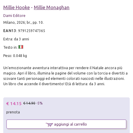
Millie Hooke
-
Millie Monaghan
Dami Editore
Milano, 2026; br., pp. 10.
EAN13
:
9791259747365
Extra: da 3 anni
Testo in:
Peso: 0.048 kg
Un'emozionante avventura interattiva per rendere il Natale ancora più
magico. Apri il libro, illumina le pagine del volume con la torcia e divertiti a
scovare tanti personaggi ed elementi colorati nascosti nelle illustrazioni.
Un libro che accende il divertimento! Età di lettura: da 3 anni.
€ 14.15
€ 14.90
-5%
prenota
aggiungi al carrello