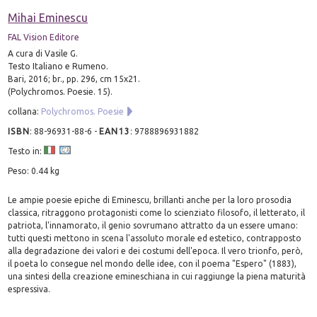
Mihai Eminescu
FAL Vision Editore
A cura di Vasile G.
Testo Italiano e Rumeno.
Bari, 2016; br., pp. 296, cm 15x21.
(Polychromos. Poesie. 15).
collana:
Polychromos. Poesie
ISBN
:
88-96931-88-6
-
EAN13
:
9788896931882
Testo in:
Peso: 0.44 kg
Le ampie poesie epiche di Eminescu, brillanti anche per la loro prosodia
classica, ritraggono protagonisti come lo scienziato filosofo, il letterato, il
patriota, l'innamorato, il genio sovrumano attratto da un essere umano:
tutti questi mettono in scena l'assoluto morale ed estetico, contrapposto
alla degradazione dei valori e dei costumi dell'epoca. Il vero trionfo, però,
il poeta lo consegue nel mondo delle idee, con il poema "Espero" (1883),
una sintesi della creazione emineschiana in cui raggiunge la piena maturità
espressiva.