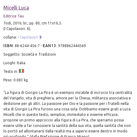
Micelli Luca
Editrice Tau
Todi, 2016; br., pp. 80, cm 11x16,5.
(I Capolavori. 6).
collana:
I Capolavori
ISBN
:
88-6244-456-7
-
EAN13
:
9788862444569
Soggetto: Società e Tradizioni
Luoghi: Italia
Testo in:
Peso: 0.083 kg
"La figura di Giorgio La Pira è un esempio mirabile di incrocio tra centralità
del Vangelo, vita di preghiera, amore per la Chiesa, militanza associativa e
dedizione per gli altri. La passione per Dio e la passione per i fratelli nella
vita di Giorgio La Pira furono una cosa sola. Dobbiamo essere grati a Luca
Micelli che in questo testo, semplice, immediato e insieme efficace,
propone un primo approccio alla figura di La Pira, che speriamo possa
essere utile a far conoscere la santità della sua vita, quella santità che non
lo portò ad allontanarsi dalla realtà ma a sapervi essere dentro in modo
più profondo." (dalla Prefazione di Franco Miano)