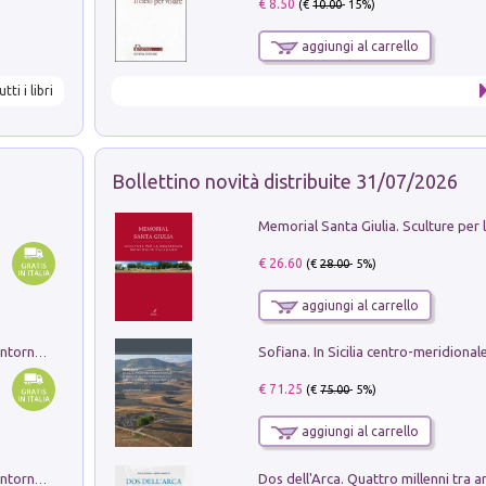
€ 8.50
(€
10.00
- 15%)
aggiungi al carrello
utti i libri
Bollettino novità distribuite 31/07/2026
€ 26.60
(€
28.00
- 5%)
aggiungi al carrello
Ruderi delle ville Romano Sabine nei dintorni di Poggio Mirteto. Illustrati dal dott.re prof.re cav.re Ercole Nardi regio ispettore degli scavi e monumenti. Anno 1885. Tavole e studio. Con 25 tavole fuori testo in cartella editoriale
€ 71.25
(€
75.00
- 5%)
aggiungi al carrello
Ruderi delle ville Romano Sabine nei dintorni di Poggio Mirteto. Illustrati dal dott.re prof.re cav.re Ercole Nardi regio ispettore degli scavi e monumenti. Anno 1885