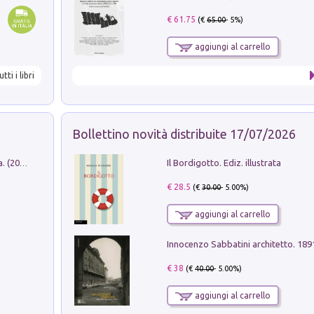
€ 61.75
(€
65.00
- 5%)
aggiungi al carrello
utti i libri
Bollettino novità distribuite 17/07/2026
Il Bordigotto. Ediz. illustrata
Dromos. Libro periodico di architettura. (2026). Vol. 15: Post-model
€ 28.5
(€
30.00
- 5.00%)
aggiungi al carrello
Innocenzo Sabbatini architetto. 18
€ 38
(€
40.00
- 5.00%)
aggiungi al carrello