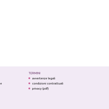
TERMINI
avvertenze legali
ne
condizioni contrattuali
privacy (pdf)