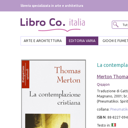
libreria specializzata in arte e architettura
ARTE E ARCHITETTURA
EDITORIA VARIA
GIOCHI E FUME
La contemplaz
Merton Thoma
Qiqajon
Traduzione di Gatti
Magnano, 2001; br.,
(Pneumatikoi. Spirit
collana:
Pneumatikoi
ISBN
:
88-8227-094
Testo in: