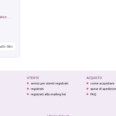
La comparsa. Perché il partito democratico non è mai nato
utti i libri
UTENTE
ACQUISTO
servizi per utenti registrati
come acquistare
registrati
spese di spedizio
registrati alla mailing list
FAQ
Libro Co. Italia srl