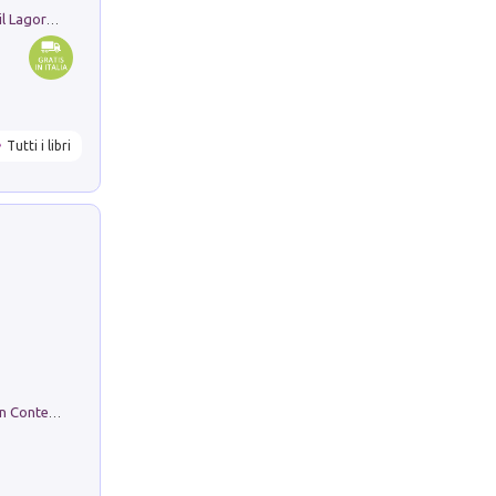
Pastori. Sguardi contemporanei tra il Lagorai e la pianura. Ediz. illustrata
Tutti i libri
in alto! Livello A1. Con CD-Audio. Con Contenuto digitale per accesso on line