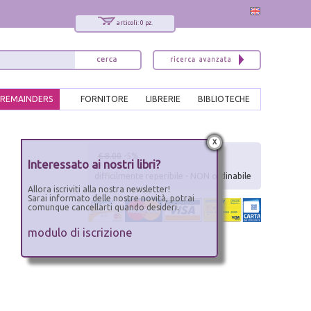
articoli: 0 pz.
REMAINDERS
FORNITORE
LIBRERIE
BIBLIOTECHE
x
€ 8.00
-5%
Interessato ai nostri libri?
difficilmente reperibile - NON ordinabile
Allora iscriviti alla nostra newsletter!
Sarai informato delle nostre novità, potrai
comunque cancellarti quando desideri.
modulo di iscrizione