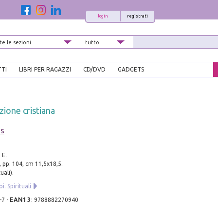
login
registrati
TTI
LIBRI PER RAGAZZI
CD/DVD
GADGETS
ione cristiana
s
 E.
 pp. 104, cm 11,5x18,5.
uali).
. Spirituali
-7
-
EAN13
:
9788882270940