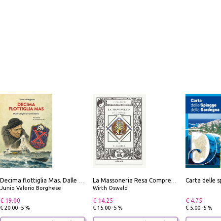
Decima flottiglia Mas. Dalle origini all'armistizio
La Massoneria Resa Comprensibile ai Suoi Adepti. Vol. 3: il Maestro.
Junio Valerio Borghese
Wirth Oswald
€ 19.00
€ 14.25
€ 4.75
€ 20.00 -5 %
€ 15.00 -5 %
€ 5.00 -5 %