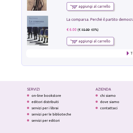
aggiungi al carrello
€ 6.00
(€
15.00
- 60%)
aggiungi al carrello
T
SERVIZI
AZIENDA
on-line bookstore
chi siamo
editori distribuiti
dove siamo
servizi per i librai
contattaci
servizi per le biblioteche
servizi per editori