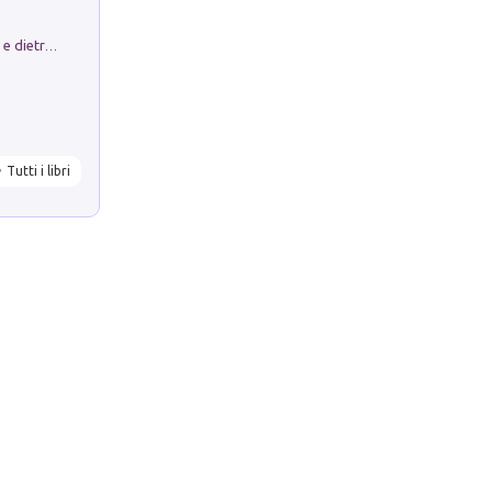
Conte e Mattarella. Sul palcoscenico e dietro le quinte del Quirinale. Un racconto sulle istituzioni
Tutti i libri