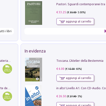
€ 33.25
(€
35.00
- 5.00%)
aggiungi al carrello
utti i libri
In evidenza
Toscana. L'Atelier della Bestemmia
L'orientalizzante a Capua. Contesti e materiali dagli scavi di Werner Johannowsky nella necropoli di Fornaci. Nuova ediz.
€ 6.00
(€
15.00
- 60%)
aggiungi al carrello
Ricerche dei dottorandi in storia dell'arte della Sapienza
€ 26.50
(€
27.90
- 5%)
aggiungi al carrello