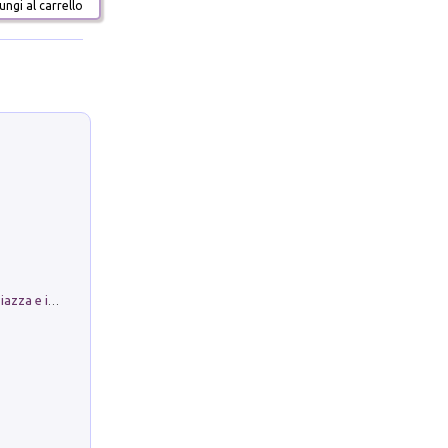
ngi al carrello
Luoghi Magici di Bologna. Vol. 1: la Piazza e i Suoi Simboli Segreti