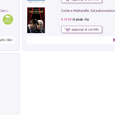
I monumenti funerari del Lazio antico. Con cartella con tavole
€ 19.00
(€
20.00
- 5%)
aggiungi al carrello
utti i libri