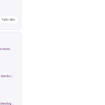
Tutti i libri
Memorial Santa Giulia. Sculture per la resistenza Monchio di Palagano
Sofiana. In Sicilia centro-meridionale (tardo III-metà IX secolo d.C.): dall'agro-town tardo-imperiale al villaggio medio-bizantino. Nuova ediz.
Dos dell'Arca. Quattro millenni tra archeologia e arte rupestre in Valle Camonica (Sito UNESCO n. 94). Scavi e ricerche 2016/2023