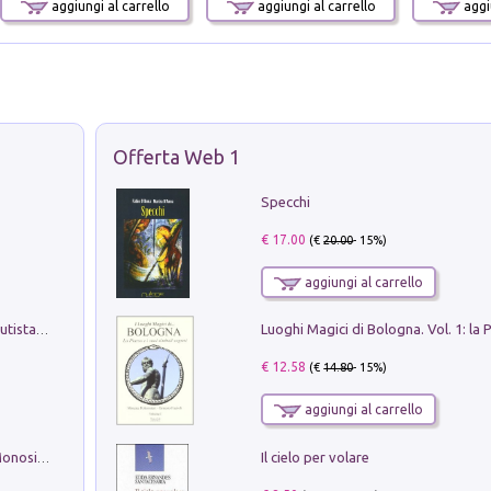
aggiungi al carrello
aggiungi al carrello
aggiu
Offerta Web 1
Specchi
€ 17.00
(€
20.00
- 15%)
aggiungi al carrello
Pietro Bellotti Detto Canaletty. Un Vedutista Veneziano nella Francia dell'Ancien Régime
€ 12.58
(€
14.80
- 15%)
aggiungi al carrello
Il cielo per volare
La seduzione del gusto con Pipero & Monosilio