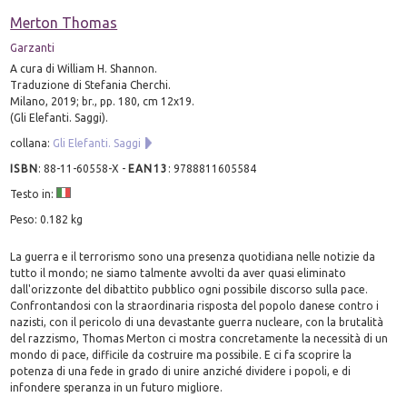
Merton Thomas
Garzanti
A cura di William H. Shannon.
Traduzione di Stefania Cherchi.
Milano, 2019; br., pp. 180, cm 12x19.
(Gli Elefanti. Saggi).
collana:
Gli Elefanti. Saggi
ISBN
:
88-11-60558-X
-
EAN13
:
9788811605584
Testo in:
Peso: 0.182 kg
La guerra e il terrorismo sono una presenza quotidiana nelle notizie da
tutto il mondo; ne siamo talmente avvolti da aver quasi eliminato
dall'orizzonte del dibattito pubblico ogni possibile discorso sulla pace.
Confrontandosi con la straordinaria risposta del popolo danese contro i
nazisti, con il pericolo di una devastante guerra nucleare, con la brutalità
del razzismo, Thomas Merton ci mostra concretamente la necessità di un
mondo di pace, difficile da costruire ma possibile. E ci fa scoprire la
potenza di una fede in grado di unire anziché dividere i popoli, e di
infondere speranza in un futuro migliore.