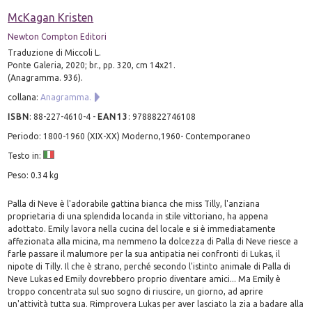
McKagan Kristen
Newton Compton Editori
Traduzione di Miccoli L.
Ponte Galeria, 2020; br., pp. 320, cm 14x21.
(Anagramma. 936).
collana:
Anagramma.
ISBN
:
88-227-4610-4
-
EAN13
:
9788822746108
Periodo: 1800-1960 (XIX-XX) Moderno,1960- Contemporaneo
Testo in:
Peso: 0.34 kg
Palla di Neve è l'adorabile gattina bianca che miss Tilly, l'anziana
proprietaria di una splendida locanda in stile vittoriano, ha appena
adottato. Emily lavora nella cucina del locale e si è immediatamente
affezionata alla micina, ma nemmeno la dolcezza di Palla di Neve riesce a
farle passare il malumore per la sua antipatia nei confronti di Lukas, il
nipote di Tilly. Il che è strano, perché secondo l'istinto animale di Palla di
Neve Lukas ed Emily dovrebbero proprio diventare amici... Ma Emily è
troppo concentrata sul suo sogno di riuscire, un giorno, ad aprire
un'attività tutta sua. Rimprovera Lukas per aver lasciato la zia a badare alla