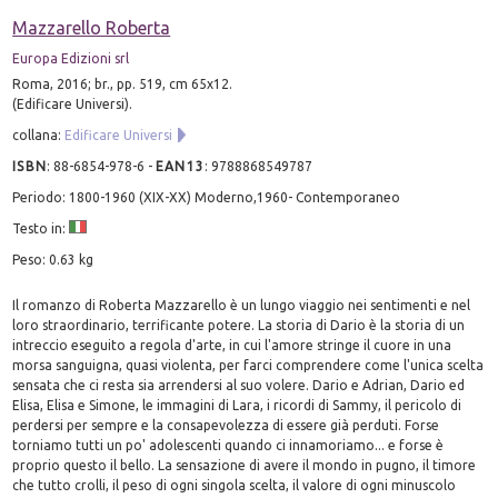
Mazzarello Roberta
Europa Edizioni srl
Roma, 2016; br., pp. 519, cm 65x12.
(Edificare Universi).
collana:
Edificare Universi
ISBN
:
88-6854-978-6
-
EAN13
:
9788868549787
Periodo: 1800-1960 (XIX-XX) Moderno,1960- Contemporaneo
Testo in:
Peso: 0.63 kg
Il romanzo di Roberta Mazzarello è un lungo viaggio nei sentimenti e nel
loro straordinario, terrificante potere. La storia di Dario è la storia di un
intreccio eseguito a regola d'arte, in cui l'amore stringe il cuore in una
morsa sanguigna, quasi violenta, per farci comprendere come l'unica scelta
sensata che ci resta sia arrendersi al suo volere. Dario e Adrian, Dario ed
Elisa, Elisa e Simone, le immagini di Lara, i ricordi di Sammy, il pericolo di
perdersi per sempre e la consapevolezza di essere già perduti. Forse
torniamo tutti un po' adolescenti quando ci innamoriamo... e forse è
proprio questo il bello. La sensazione di avere il mondo in pugno, il timore
che tutto crolli, il peso di ogni singola scelta, il valore di ogni minuscolo