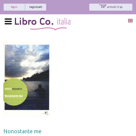
login
registrati
articoli: 0 pz.
Nonostante me