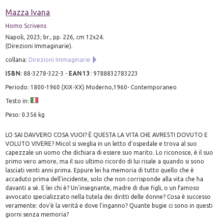
Mazza Ivana
Homo Scrivens
Napoli, 2023; br., pp. 226, cm 12x24.
(Direzioni Immaginarie).
collana:
Direzioni Immaginarie
ISBN
:
88-3278-322-3
-
EAN13
:
9788832783223
Periodo: 1800-1960 (XIX-XX) Moderno,1960- Contemporaneo
Testo in:
Peso: 0.356 kg
LO SAI DAVVERO COSA VUOI? È QUESTA LA VITA CHE AVRESTI DOVUTO E
VOLUTO VIVERE? Micol si sveglia in un letto d'ospedale e trova al suo
capezzale un uomo che dichiara di essere suo marito. Lo riconosce, è il suo
primo vero amore, ma il suo ultimo ricordo di lui risale a quando si sono
lasciati venti anni prima. Eppure lei ha memoria di tutto quello che è
accaduto prima dell'incidente, solo che non corrisponde alla vita che ha
davanti a sé. E lei chi è? Un'insegnante, madre di due figli, o un famoso
avvocato specializzato nella tutela dei diritti delle donne? Cosa è successo
veramente: dov'è la verità e dove l'inganno? Quante bugie ci sono in questi
giorni senza memoria?