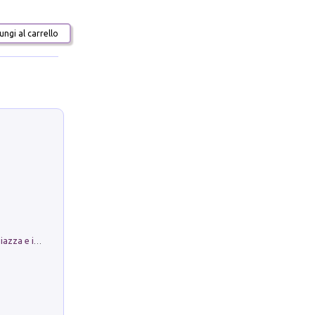
ngi al carrello
Luoghi Magici di Bologna. Vol. 1: la Piazza e i Suoi Simboli Segreti