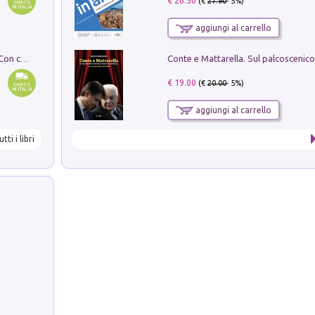
€ 26.50
(€
27.90
- 5%)
aggiungi al carrello
I monumenti funerari del Lazio antico. Con cartella con tavole
€ 19.00
(€
20.00
- 5%)
aggiungi al carrello
utti i libri