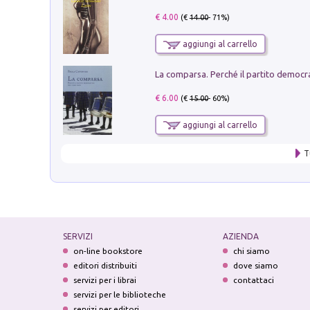
€ 4.00
(€
14.00
- 71%)
aggiungi al carrello
€ 6.00
(€
15.00
- 60%)
aggiungi al carrello
T
SERVIZI
AZIENDA
on-line bookstore
chi siamo
editori distribuiti
dove siamo
servizi per i librai
contattaci
servizi per le biblioteche
servizi per editori