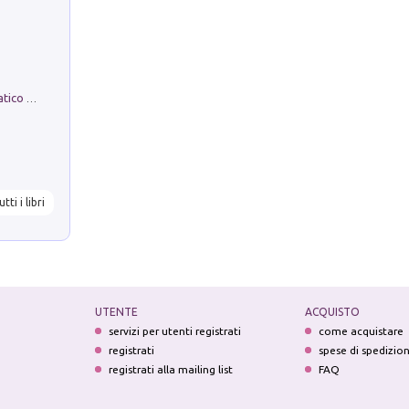
La comparsa. Perché il partito democratico non è mai nato
utti i libri
UTENTE
ACQUISTO
servizi per utenti registrati
come acquistare
registrati
spese di spedizio
registrati alla mailing list
FAQ