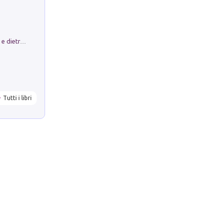
Conte e Mattarella. Sul palcoscenico e dietro le quinte del Quirinale. Un racconto sulle istituzioni
Tutti i libri