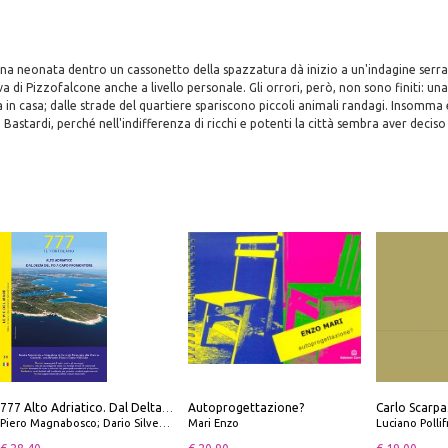
una neonata dentro un cassonetto della spazzatura dà inizio a un'indagine serra
va di Pizzofalcone anche a livello personale. Gli orrori, però, non sono finiti: u
 in casa; dalle strade del quartiere spariscono piccoli animali randagi. Insomma è 
 Bastardi, perché nell'indifferenza di ricchi e potenti la città sembra aver deciso 
Autoprogettazione?
777 Alto Adriatico. Dal Delta del Po a Capo Promontore. Con QR Code
Piero Magnabosco; Dario Silvestro; Marco Sbrizzi
Mari Enzo
Luciano Polli