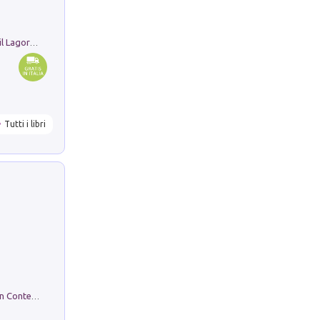
Pastori. Sguardi contemporanei tra il Lagorai e la pianura. Ediz. illustrata
Tutti i libri
in alto! Livello A1. Con CD-Audio. Con Contenuto digitale per accesso on line