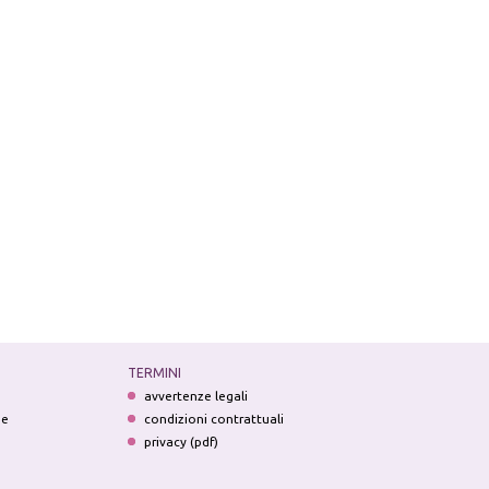
TERMINI
avvertenze legali
ne
condizioni contrattuali
privacy (pdf)