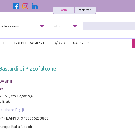
login
registrati
TTI
LIBRI PER RAGAZZI
CD/DVD
GADGETS
 Bastardi di Pizzofalcone
ovanni
ore
p. 353, cm 12,9x19,6.
o Big).
ile Libero Big
-7
-
EAN13
:
9788806233808
uropa,Italia,Napoli