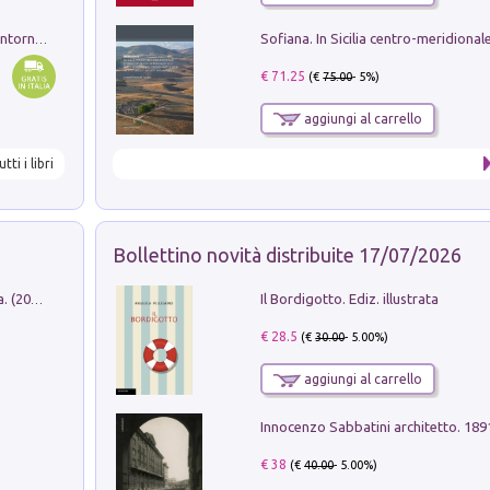
Ruderi delle ville Romano Sabine nei dintorni di Poggio Mirteto. Illustrati dal dott.re prof.re cav.re Ercole Nardi regio ispettore degli scavi e monumenti. Anno 1885
€ 71.25
(€
75.00
- 5%)
aggiungi al carrello
utti i libri
Bollettino novità distribuite 17/07/2026
Il Bordigotto. Ediz. illustrata
Dromos. Libro periodico di architettura. (2026). Vol. 15: Post-model
€ 28.5
(€
30.00
- 5.00%)
aggiungi al carrello
Innocenzo Sabbatini architetto. 18
€ 38
(€
40.00
- 5.00%)