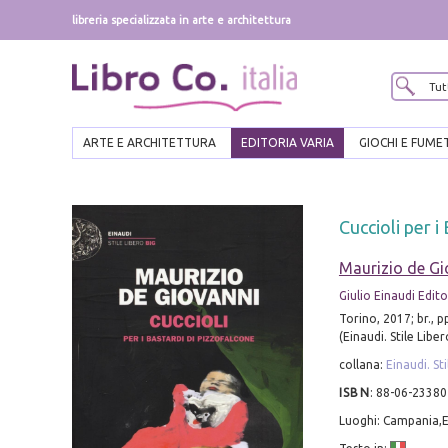
libreria specializzata in arte e architettura
ARTE E ARCHITETTURA
EDITORIA VARIA
GIOCHI E FUME
Cuccioli per i
Maurizio de Gi
Giulio Einaudi Edit
Torino, 2017; br., p
(Einaudi. Stile Liber
collana:
Einaudi. St
ISBN
:
88-06-23380
Luoghi: Campania,E