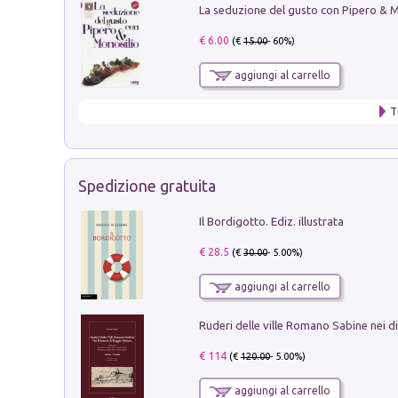
€ 6.00
(€
15.00
- 60%)
aggiungi al carrello
T
Spedizione gratuita
Il Bordigotto. Ediz. illustrata
€ 28.5
(€
30.00
- 5.00%)
aggiungi al carrello
€ 114
(€
120.00
- 5.00%)
aggiungi al carrello