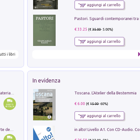
aggiungi al carrello
€ 33.25
(€
35.00
- 5.00%)
aggiungi al carrello
utti i libri
In evidenza
Toscana. L'Atelier della Bestemmia
L'orientalizzante a Capua. Contesti e materiali dagli scavi di Werner Johannowsky nella necropoli di Fornaci. Nuova ediz.
€ 6.00
(€
15.00
- 60%)
aggiungi al carrello
Ricerche dei dottorandi in storia dell'arte della Sapienza