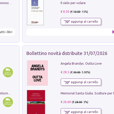
Il cielo per volare
La seduzione del gusto con Pipero & Monosilio
€ 8.50
(€
10.00
- 15%)
aggiungi al carrello
utti i libri
Bollettino novità distribuite 31/07/2026
Angela Brandys. Outta Love
€ 28.5
(€
30.00
- 5.00%)
aggiungi al carrello
Ruderi delle ville Romano Sabine nei dintorni di Poggio Mirteto. Illustrati dal dott.re prof.re cav.re Ercole Nardi regio ispettore degli scavi e monumenti. Anno 1885. Tavole e studio. Con 25 tavole fuori testo in cartella editoriale
€ 26.60
(€
28.00
- 5%)
aggiungi al carrello