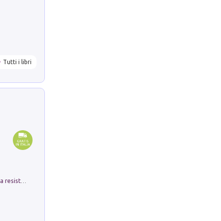
Tutti i libri
Memorial Santa Giulia. Sculture per la resistenza Monchio di Palagano