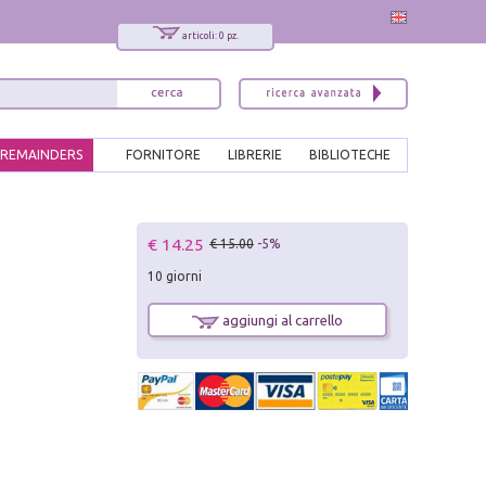
articoli: 0 pz.
REMAINDERS
FORNITORE
LIBRERIE
BIBLIOTECHE
x
€ 14.25
€ 15.00
-5%
Interessato ai nostri libri?
10 giorni
Allora iscriviti alla nostra newsletter!
Sarai informato delle nostre novità, potrai
aggiungi al carrello
comunque cancellarti quando desideri.
modulo di iscrizione