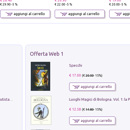
€ 28.40
€ 20.90
€ 19.00
€ 29.90 -5 %
€ 22.00 -5 %
€ 20.00 -5 %
aggiungi al carrello
aggiungi al carrello
aggiu
Offerta Web 1
Specchi
€ 17.00
(€
20.00
- 15%)
aggiungi al carrello
Pietro Bellotti Detto Canaletty. Un Vedutista Veneziano nella Francia dell'Ancien Régime
€ 12.58
(€
14.80
- 15%)
aggiungi al carrello