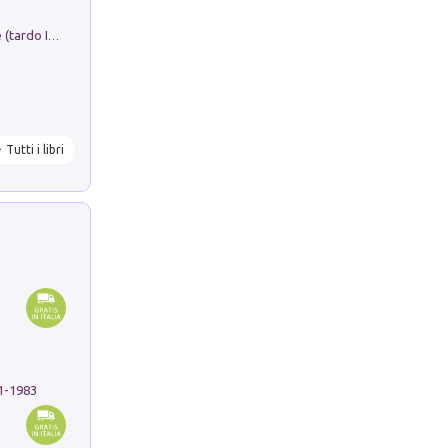
Sofiana. In Sicilia centro-meridionale (tardo III-metà IX secolo d.C.): dall'agro-town tardo-imperiale al villaggio medio-bizantino. Nuova ediz.
Tutti i libri
91-1983