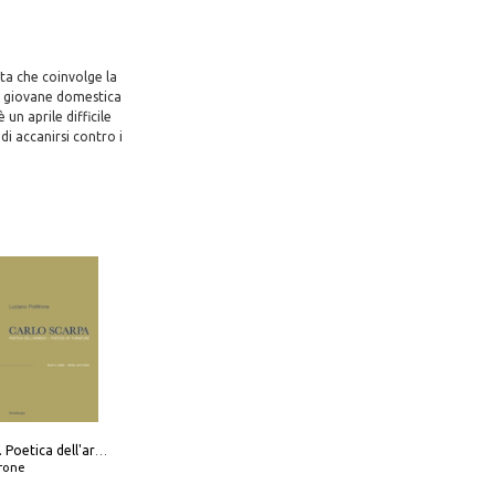
ta che coinvolge la
na giovane domestica
un aprile difficile
di accanirsi contro i
Carlo Scarpa. Poetica dell'arredo. Tavoli e sedie-Poetics of furniture. Tables and chairs. Ediz. bilingue
frone