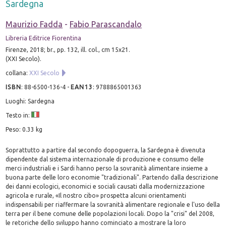
Sardegna
Maurizio Fadda
-
Fabio Parascandalo
Libreria Editrice Fiorentina
Firenze, 2018; br., pp. 132, ill. col., cm 15x21.
(XXI Secolo).
collana:
XXI Secolo
ISBN
:
88-6500-136-4
-
EAN13
:
9788865001363
Luoghi: Sardegna
Testo in:
Peso: 0.33 kg
Soprattutto a partire dal secondo dopoguerra, la Sardegna è divenuta
dipendente dal sistema internazionale di produzione e consumo delle
merci industriali e i Sardi hanno perso la sovranità alimentare insieme a
buona parte delle loro economie "tradizionali". Partendo dalla descrizione
dei danni ecologici, economici e sociali causati dalla modernizzazione
agricola e rurale, «Il nostro cibo» prospetta alcuni orientamenti
indispensabili per riaffermare la sovranità alimentare regionale e l'uso della
terra per il bene comune delle popolazioni locali. Dopo la "crisi" del 2008,
le retoriche dello sviluppo hanno cominciato a mostrare la loro