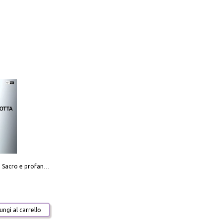
Mario Botta. Sacro e profano-Sacred and profane
ngi al carrello