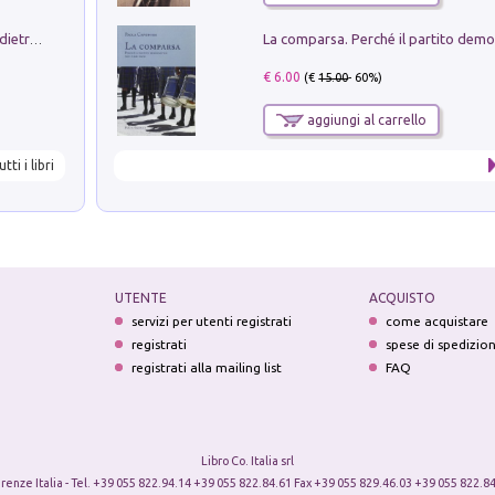
Conte e Mattarella. Sul palcoscenico e dietro le quinte del Quirinale. Un racconto sulle istituzioni
€ 6.00
(€
15.00
- 60%)
aggiungi al carrello
utti i libri
UTENTE
ACQUISTO
servizi per utenti registrati
come acquistare
registrati
spese di spedizio
registrati alla mailing list
FAQ
Libro Co. Italia srl
irenze Italia - Tel. +39 055 822.94.14 +39 055 822.84.61 Fax +39 055 829.46.03 +39 055 822.84