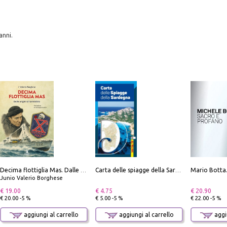
anni.
Decima flottiglia Mas. Dalle origini all'armistizio
Carta delle spiagge della Sardegna. Con custodia
Junio Valerio Borghese
€ 19.00
€ 4.75
€ 20.90
€ 20.00 -5 %
€ 5.00 -5 %
€ 22.00 -5 %
aggiungi al carrello
aggiungi al carrello
aggiu