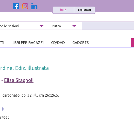
login
registrati
TTI
LIBRI PER RAGAZZI
CD/DVD
GADGETS
rdine. Ediz. illustrata
-
Elisa Stagnoli
 cartonato, pp. 32, ill., cm 26x26,5.
i
67060