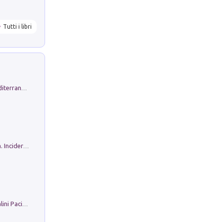
Tutti i libri
Byrsa. Scritti sull''Antico Oriente Mediterraneo. 45-46/2024
Ho Camminato Alla Luce Della Storia. Incidere per Pasolini. Quaderni di Incisione Contemporanea n 30
Il Filo Della Pace. Storia di Ezio Bartalini Pacifista