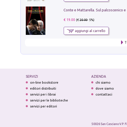
€ 19.00
(€
20.00
- 5%)
aggiungi al carrello
T
SERVIZI
AZIENDA
on-line bookstore
chi siamo
editori distribuiti
dove siamo
servizi per i librai
contattaci
servizi per le biblioteche
servizi per editori
50026 San Casciano V.P. F