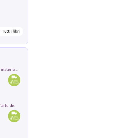
Tutti i libri
L'orientalizzante a Capua. Contesti e materiali dagli scavi di Werner Johannowsky nella necropoli di Fornaci. Nuova ediz.
Ricerche dei dottorandi in storia dell'arte della Sapienza