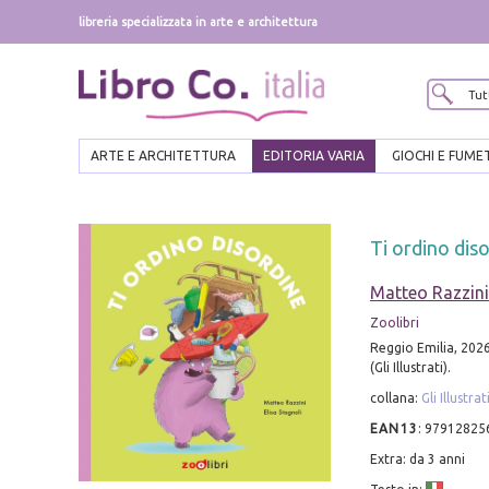
libreria specializzata in arte e architettura
ARTE E ARCHITETTURA
EDITORIA VARIA
GIOCHI E FUME
Ti ordino diso
Matteo Razzini
Zoolibri
Reggio Emilia, 2026;
(Gli Illustrati).
collana:
Gli Illustrat
EAN13
:
97912825
Extra: da 3 anni