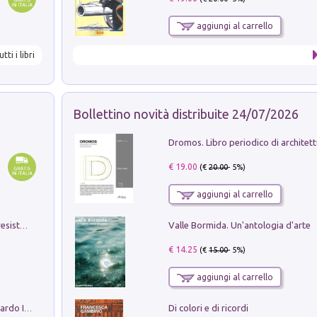
aggiungi al carrello
utti i libri
Bollettino novità distribuite 24/07/2026
€ 19.00
(€
20.00
- 5%)
aggiungi al carrello
Valle Bormida. Un'antologia d'arte
Memorial Santa Giulia. Sculture per la resistenza Monchio di Palagano
€ 14.25
(€
15.00
- 5%)
aggiungi al carrello
Di colori e di ricordi
Sofiana. In Sicilia centro-meridionale (tardo III-metà IX secolo d.C.): dall'agro-town tardo-imperiale al villaggio medio-bizantino. Nuova ediz.