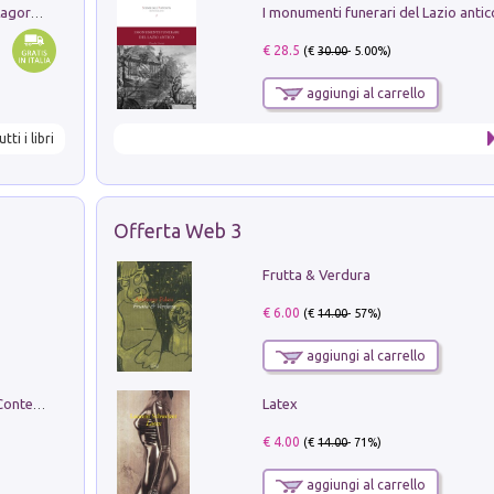
Pastori. Sguardi contemporanei tra il Lagorai e la pianura. Ediz. illustrata
€ 28.5
(€
30.00
- 5.00%)
aggiungi al carrello
utti i libri
Offerta Web 3
Frutta & Verdura
€ 6.00
(€
14.00
- 57%)
aggiungi al carrello
Latex
in alto! Livello A1. Con CD-Audio. Con Contenuto digitale per accesso on line
€ 4.00
(€
14.00
- 71%)
aggiungi al carrello