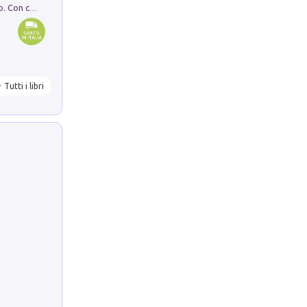
I monumenti funerari del Lazio antico. Con cartella con tavole
Tutti i libri