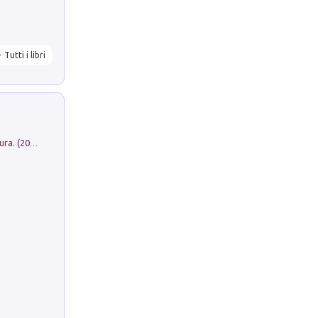
Tutti i libri
Dromos. Libro periodico di architettura. (2026). Vol. 15: Post-model