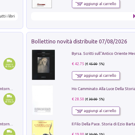
aggiungi al carrello
utti i libri
Bollettino novità distribuite 07/08/2026
€ 42.75
(€
45.00
- 5%)
aggiungi al carrello
Ruderi delle ville Romano Sabine nei dintorni di Poggio Mirteto. Illustrati dal dott.re prof.re cav.re Ercole Nardi regio ispettore degli scavi e monumenti. Anno 1885. Tavole e studio. Con 25 tavole fuori testo in cartella editoriale
€ 28.50
(€
30.00
- 5%)
aggiungi al carrello
Ruderi delle ville Romano Sabine nei dintorni di Poggio Mirteto. Illustrati dal dott.re prof.re cav.re Ercole Nardi regio ispettore degli scavi e monumenti. Anno 1885
€ 19.00
(€
20.00
- 5%)