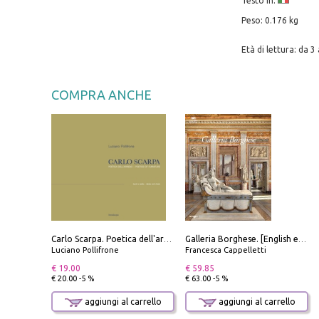
Testo in:
Peso: 0.176 kg
Età di lettura: da 3 
COMPRA ANCHE
Carlo Scarpa. Poetica dell'arredo. Tavoli e sedie-Poetics of furniture. Tables and chairs. Ediz. bilingue
Galleria Borghese. [English edition]
Luciano Pollifrone
Francesca Cappelletti
€ 19.00
€ 59.85
€ 20.00 -5 %
€ 63.00 -5 %
aggiungi al carrello
aggiungi al carrello