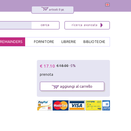
articoli: 0 pz.
REMAINDERS
FORNITORE
LIBRERIE
BIBLIOTECHE
x
€ 17.10
€ 18.00
-5%
Interessato ai nostri libri?
prenota
Allora iscriviti alla nostra newsletter!
Sarai informato delle nostre novità, potrai
aggiungi al carrello
comunque cancellarti quando desideri.
modulo di iscrizione