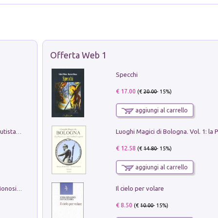
Offerta Web 1
Specchi
€ 17.00
(€
20.00
- 15%)
aggiungi al carrello
Pietro Bellotti Detto Canaletty. Un Vedutista Veneziano nella Francia dell'Ancien Régime
€ 12.58
(€
14.80
- 15%)
aggiungi al carrello
Il cielo per volare
La seduzione del gusto con Pipero & Monosilio
€ 8.50
(€
10.00
- 15%)