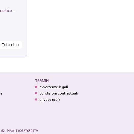
La comparsa. Perché il partito democratico non è mai nato
Tutti i libri
TERMINI
avvertenze legali
ne
condizioni contrattuali
privacy (pdf)
.62 - P.IVA IT 00527630479