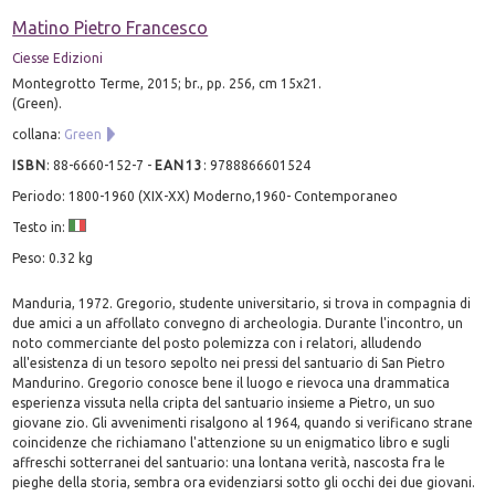
Matino Pietro Francesco
Ciesse Edizioni
Montegrotto Terme, 2015; br., pp. 256, cm 15x21.
(Green).
collana:
Green
ISBN
:
88-6660-152-7
-
EAN13
:
9788866601524
Periodo: 1800-1960 (XIX-XX) Moderno,1960- Contemporaneo
Testo in:
Peso: 0.32 kg
Manduria, 1972. Gregorio, studente universitario, si trova in compagnia di
due amici a un affollato convegno di archeologia. Durante l'incontro, un
noto commerciante del posto polemizza con i relatori, alludendo
all'esistenza di un tesoro sepolto nei pressi del santuario di San Pietro
Mandurino. Gregorio conosce bene il luogo e rievoca una drammatica
esperienza vissuta nella cripta del santuario insieme a Pietro, un suo
giovane zio. Gli avvenimenti risalgono al 1964, quando si verificano strane
coincidenze che richiamano l'attenzione su un enigmatico libro e sugli
affreschi sotterranei del santuario: una lontana verità, nascosta fra le
pieghe della storia, sembra ora evidenziarsi sotto gli occhi dei due giovani.