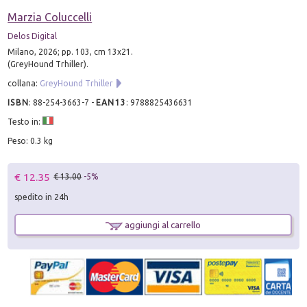
Marzia Coluccelli
Delos Digital
Milano, 2026; pp. 103, cm 13x21.
(GreyHound Trhiller).
collana:
GreyHound Trhiller
ISBN
:
88-254-3663-7
-
EAN13
:
9788825436631
Testo in:
Peso: 0.3 kg
€ 12.35
€ 13.00
-5%
spedito in 24h
aggiungi al carrello