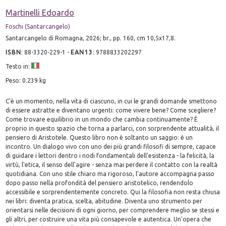
Martinelli Edoardo
Foschi (Santarcangelo)
Santarcangelo di Romagna, 2026; br., pp. 160, cm 10,5x17,8.
ISBN
:
88-3320-229-1
-
EAN13
:
9788833202297
Testo in:
Peso: 0.239 kg
C'è un momento, nella vita di ciascuno, in cui le grandi domande smettono
di essere astratte e diventano urgenti: come vivere bene? Come scegliere?
Come trovare equilibrio in un mondo che cambia continuamente? È
proprio in questo spazio che torna a parlarci, con sorprendente attualità, il
pensiero di Aristotele. Questo libro non è soltanto un saggio: è un
incontro. Un dialogo vivo con uno dei più grandi filosofi di sempre, capace
di guidare i lettori dentro i nodi fondamentali dell'esistenza - la felicità, la
virtù, l'etica, il senso dell'agire - senza mai perdere il contatto con la realtà
quotidiana. Con uno stile chiaro ma rigoroso, l'autore accompagna passo
dopo passo nella profondità del pensiero aristotelico, rendendolo
accessibile e sorprendentemente concreto. Qui la filosofia non resta chiusa
nei libri: diventa pratica, scelta, abitudine. Diventa uno strumento per
orientarsi nelle decisioni di ogni giorno, per comprendere meglio se stessi e
gli altri, per costruire una vita più consapevole e autentica. Un'opera che