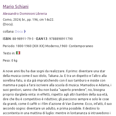
Mario Schiani
Alessandro Dominioni Libreria
Como, 2024; br., pp. 196, cm 14x22.
(Docu).
collana:
Docu
ISBN
:
88-98911-79-3
-
EAN13
:
9788898911790
Periodo: 1800-1960 (XIX-XX) Moderno,1960- Contemporaneo
Testo in:
Peso: 0 kg
A nove anni Ibu ha due sogni da realizzare. Il primo: diventare una star
della musica come il suo idolo, Takana Ja. E tra un dispetto e l'altro alla
sorellina Fatu, si sta già impratichendo con il suo tamburo e insiste con
mamma e papà a farsi iscrivere alla scuola di musica. Mamadou e Adama, i
suoi genitori, sanno che Ibu non basta "saperlo prendere"; no, bisogna
proprio dargliela vinta: in effetti, rispetto agli altri bambini della sua età,
dire che Ibu è competitivo è riduttivo; gli piacciono sempre e solo le cose
da grandi, come il caffè o i film d'azione di Van Damme. Ecco, infatti, il suo
secondo sogno: diventare un adulto, e prima possibile. Il destino lo
accontenta in una mattina di luglio: mentre in lontananza si intravedono i