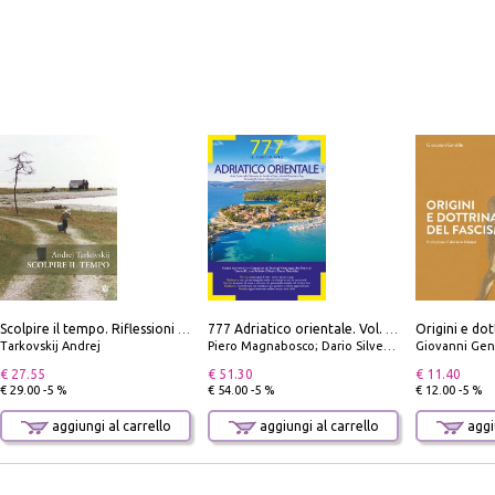
Origini e dot
Scolpire il tempo. Riflessioni sul cinema.
777 Adriatico orientale. Vol. 1: Istria, Costa della Dalmazia da Smrika a Zara, Isole del Quarnaro, Pag, Arcipelaghi di Zara, Sibenico e Incoronate
Tarkovskij Andrej
Piero Magnabosco; Dario Silvestro; Marco Sbrizzi
Giovanni Gen
€ 27.55
€ 51.30
€ 11.40
€ 29.00 -5 %
€ 54.00 -5 %
€ 12.00 -5 %
aggiungi al carrello
aggiungi al carrello
aggiu