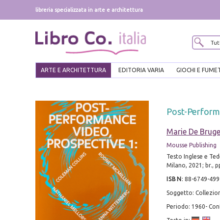
libreria specializzata in arte e architettura
ARTE E ARCHITETTURA
EDITORIA VARIA
GIOCHI E FUME
Post-Perform
Marie De Bruge
Mousse Publishing
Testo Inglese e Ted
Milano, 2021; br., pp.
ISBN
:
88-6749-499
Soggetto: Collezion
Periodo: 1960- C