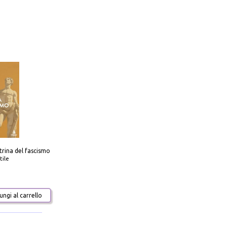
trina del fascismo
tile
ngi al carrello