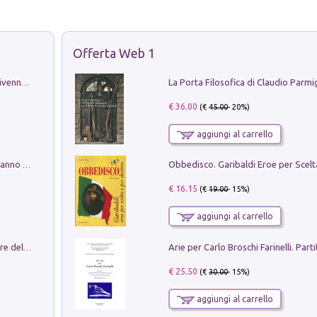
Offerta Web 1
Get the led out. Come i Led Zeppelin divennero la più grande band del mondo
€ 36.00
(€
45.00
- 20%)
aggiungi al carrello
Con questa faccia qui. Le canzoni che hanno fatto la storia di Ligabue
€ 16.15
(€
19.00
- 15%)
aggiungi al carrello
Klose dell'altro mondo. Miro il pescatore del goal
€ 25.50
(€
30.00
- 15%)
aggiungi al carrello