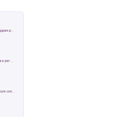
La Porta Filosofica di Claudio Parmiggiani per il Sacro Eremo di Camaldoli
Obbedisco. Garibaldi Eroe per Scelta e per Destino
Arie per Carlo Broschi Farinelli. Partiture con riduzione per clavicembalo (o pianoforte). Seconda serie. Vol. 5