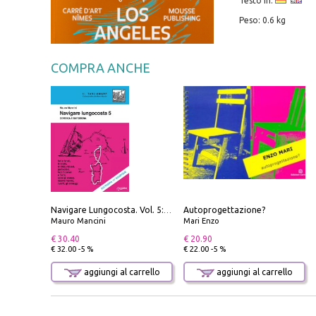
Testo in:
Peso: 0.6 kg
COMPRA ANCHE
Autoprogettazione?
Navigare Lungocosta. Vol. 5: Corsica e Sardegna
Mauro Mancini
Mari Enzo
€ 30.40
€ 20.90
€ 32.00 -5 %
€ 22.00 -5 %
aggiungi al carrello
aggiungi al carrello