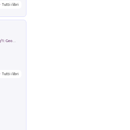
Tutti i libri
Geography Notebooks (2026). Vol. 9/1: Geographies in transition: landscapes, representations and territorial change
Tutti i libri