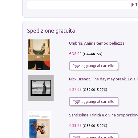
T
Spedizione gratuita
Umbria. Anima tempo bellezza
€ 38.00
(€
40.00
- 5%)
aggiungi al carrello
Nick Brandt. The day may break. Ediz. i
€ 37.05
(€
39.00
- 5.00%)
aggiungi al carrello
€ 33.25
(€
35.00
- 5.00%)
aggiungi al carrello