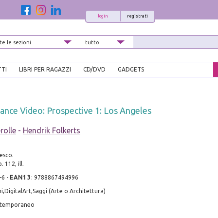
login
registrati
TTI
LIBRI PER RAGAZZI
CD/DVD
GADGETS
ance Video: Prospective 1: Los Angeles
rolle
-
Hendrik Folkerts
esco.
 112, ill.
-6
-
EAN13
:
9788867494996
i,DigitalArt,Saggi (Arte o Architettura)
ontemporaneo