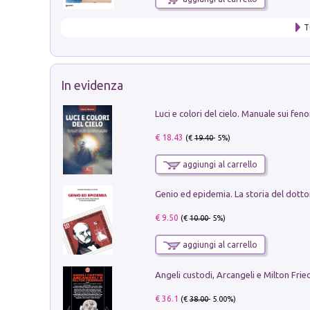
T
In evidenza
€ 18.43
(€
19.40
- 5%)
aggiungi al carrello
€ 9.50
(€
10.00
- 5%)
aggiungi al carrello
Angeli custodi, Arcangeli e Milton Fri
€ 36.1
(€
38.00
- 5.00%)