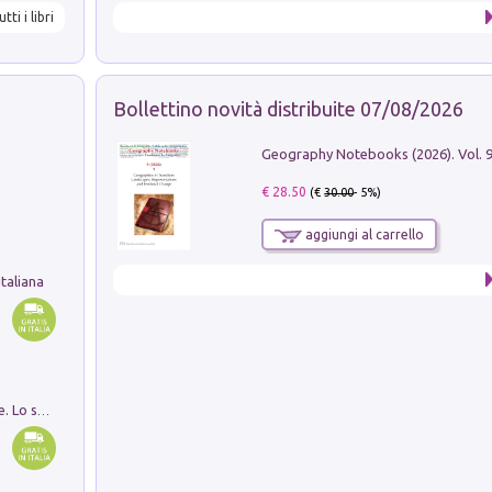
utti i libri
Bollettino novità distribuite 07/08/2026
€ 28.50
(€
30.00
- 5%)
aggiungi al carrello
taliana
Santissima Trinità e divina proporzione. Lo studio della proporzione nell'arte come ricerca del mistero trinitario