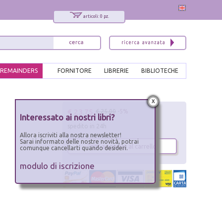
articoli: 0 pz.
REMAINDERS
FORNITORE
LIBRERIE
BIBLIOTECHE
x
€ 23.75
€ 25.00
-5%
Interessato ai nostri libri?
spedito in 24h
Allora iscriviti alla nostra newsletter!
Sarai informato delle nostre novità, potrai
aggiungi al carrello
comunque cancellarti quando desideri.
modulo di iscrizione