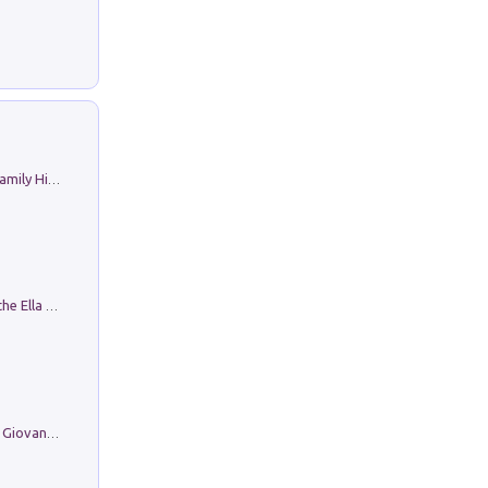
The Nicolas. Restoration Tales in a Family History
Fortunate Objects. Selections from the Ella Fontanals-Cisneros Collection. Objetos Afortunados. Selección de la Colección Ella Fontanals-Cisneros
Firenze nell'Ottocento nei disegni di Giovanni Ferruccio Moro (1859­1948)