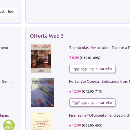
utti i libri
Offerta Web 3
Luci e colori del cielo. Manuale sui fenomeni ottici che si verificano in atmosfera, nella scienza e nella storia: come osservarli e fotografarli
€ 6.00
(€
30.00
- 80%)
aggiungi al carrello
Genio ed epidemia. La storia del dottor Semmelweis, il Salvatore delle Madri
€ 12.00
(€
42.00
- 71%)
aggiungi al carrello
edman.
€ 12.00
(€
35.00
- 66%)