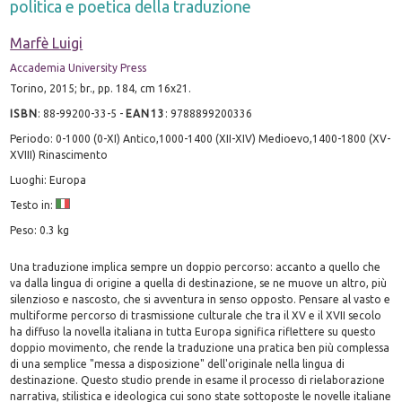
politica e poetica della traduzione
Marfè Luigi
Accademia University Press
Torino, 2015; br., pp. 184, cm 16x21.
ISBN
:
88-99200-33-5
-
EAN13
:
9788899200336
Periodo: 0-1000 (0-XI) Antico,1000-1400 (XII-XIV) Medioevo,1400-1800 (XV-
XVIII) Rinascimento
Luoghi: Europa
Testo in:
Peso: 0.3 kg
Una traduzione implica sempre un doppio percorso: accanto a quello che
va dalla lingua di origine a quella di destinazione, se ne muove un altro, più
silenzioso e nascosto, che si avventura in senso opposto. Pensare al vasto e
multiforme percorso di trasmissione culturale che tra il XV e il XVII secolo
ha diffuso la novella italiana in tutta Europa significa riflettere su questo
doppio movimento, che rende la traduzione una pratica ben più complessa
di una semplice "messa a disposizione" dell'originale nella lingua di
destinazione. Questo studio prende in esame il processo di rielaborazione
narrativa, stilistica e ideologica cui sono state sottoposte le novelle italiane