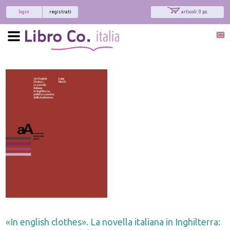
login
registrati
articoli: 0 pz.
«In english clothes». La novella italiana in Inghilterra: