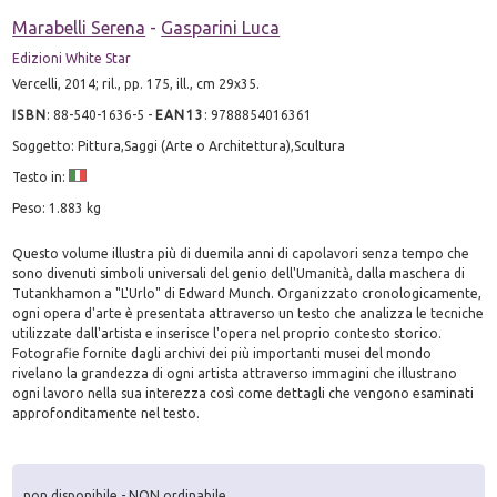
Marabelli Serena
-
Gasparini Luca
Edizioni White Star
Vercelli, 2014; ril., pp. 175, ill., cm 29x35.
ISBN
:
88-540-1636-5
-
EAN13
:
9788854016361
Soggetto: Pittura,Saggi (Arte o Architettura),Scultura
Testo in:
Peso: 1.883 kg
Questo volume illustra più di duemila anni di capolavori senza tempo che
sono divenuti simboli universali del genio dell'Umanità, dalla maschera di
Tutankhamon a "L'Urlo" di Edward Munch. Organizzato cronologicamente,
ogni opera d'arte è presentata attraverso un testo che analizza le tecniche
utilizzate dall'artista e inserisce l'opera nel proprio contesto storico.
Fotografie fornite dagli archivi dei più importanti musei del mondo
rivelano la grandezza di ogni artista attraverso immagini che illustrano
ogni lavoro nella sua interezza così come dettagli che vengono esaminati
approfonditamente nel testo.
non disponibile - NON ordinabile