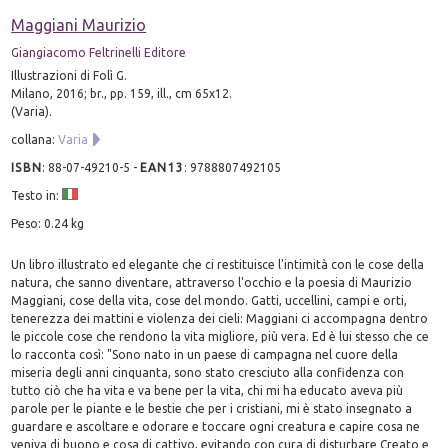
Maggiani Maurizio
Giangiacomo Feltrinelli Editore
Illustrazioni di Folì G.
Milano, 2016; br., pp. 159, ill., cm 65x12.
(Varia).
collana:
Varia
ISBN
:
88-07-49210-5
-
EAN13
:
9788807492105
Testo in:
Peso: 0.24 kg
Un libro illustrato ed elegante che ci restituisce l'intimità con le cose della
natura, che sanno diventare, attraverso l'occhio e la poesia di Maurizio
Maggiani, cose della vita, cose del mondo. Gatti, uccellini, campi e orti,
tenerezza dei mattini e violenza dei cieli: Maggiani ci accompagna dentro
le piccole cose che rendono la vita migliore, più vera. Ed è lui stesso che ce
lo racconta così: "Sono nato in un paese di campagna nel cuore della
miseria degli anni cinquanta, sono stato cresciuto alla confidenza con
tutto ciò che ha vita e va bene per la vita, chi mi ha educato aveva più
parole per le piante e le bestie che per i cristiani, mi è stato insegnato a
guardare e ascoltare e odorare e toccare ogni creatura e capire cosa ne
veniva di buono e cosa di cattivo, evitando con cura di disturbare Creato e