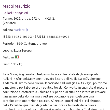
Maggi Maurizio
Bollati Boringhieri
Torino, 2022; br., pp. 272, cm 14x21,2.
(Varianti).
collana:
Varianti
ISBN
:
88-339-4090-X
-
EAN13
:
9788833940908
Periodo: 1960- Contemporaneo
Luoghi: Extra Europa
Testo in:
Peso: 0.337 kg
Base Snow, Afghanistan. Nel più isolato e vulnerabile degli avamposti
italiani in Afghanistan viene ritrovato il corpo di Nadia Karmàl, giovane
addetta al lavoro nelle cucine. Incaricato dell'indagine è Alì Zayd, poliziotto
e mediocre portaborse di un politico locale. Coinvolto in una rete di piccola
corruzione e costretto a ubbidire a superiori ai quali non interessa trovare
l'assassino della donna, ma sfruttare l'occasione per costruire una
spregiudicata operazione politica, Alì segue i pochi indizi di cui dispone,
nella Kabul dei quartieri degradati e dei locali alla moda della nuova
borghesia, nei bar eleganti di Herat e nelle tante basi della Coalizione, nei