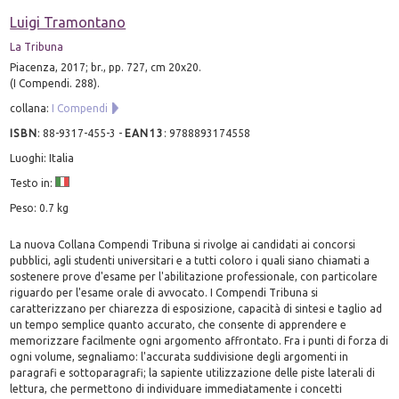
Luigi Tramontano
La Tribuna
Piacenza, 2017; br., pp. 727, cm 20x20.
(I Compendi. 288).
collana:
I Compendi
ISBN
:
88-9317-455-3
-
EAN13
:
9788893174558
Luoghi: Italia
Testo in:
Peso: 0.7 kg
La nuova Collana Compendi Tribuna si rivolge ai candidati ai concorsi
pubblici, agli studenti universitari e a tutti coloro i quali siano chiamati a
sostenere prove d'esame per l'abilitazione professionale, con particolare
riguardo per l'esame orale di avvocato. I Compendi Tribuna si
caratterizzano per chiarezza di esposizione, capacità di sintesi e taglio ad
un tempo semplice quanto accurato, che consente di apprendere e
memorizzare facilmente ogni argomento affrontato. Fra i punti di forza di
ogni volume, segnaliamo: l'accurata suddivisione degli argomenti in
paragrafi e sottoparagrafi; la sapiente utilizzazione delle piste laterali di
lettura, che permettono di individuare immediatamente i concetti