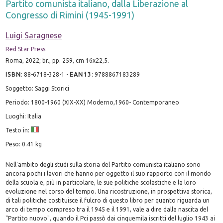
Partito comunista italiano, dalla Liberazione al
Congresso di Rimini (1945-1991)
Luigi Saragnese
Red Star Press
Roma, 2022; br., pp. 259, cm 16x22,5.
ISBN
:
88-6718-328-1
-
EAN13
:
9788867183289
Soggetto: Saggi Storici
Periodo: 1800-1960 (XIX-XX) Moderno,1960- Contemporaneo
Luoghi: Italia
Testo in:
Peso: 0.41 kg
Nell'ambito degli studi sulla storia del Partito comunista italiano sono
ancora pochi i lavori che hanno per oggetto il suo rapporto con il mondo
della scuola e, più in particolare, le sue politiche scolastiche e la loro
evoluzione nel corso del tempo. Una ricostruzione, in prospettiva storica,
di tali politiche costituisce il fulcro di questo libro per quanto riguarda un
arco di tempo compreso tra il 1945 e il 1991, vale a dire dalla nascita del
"Partito nuovo", quando il Pci passò dai cinquemila iscritti del luglio 1943 ai